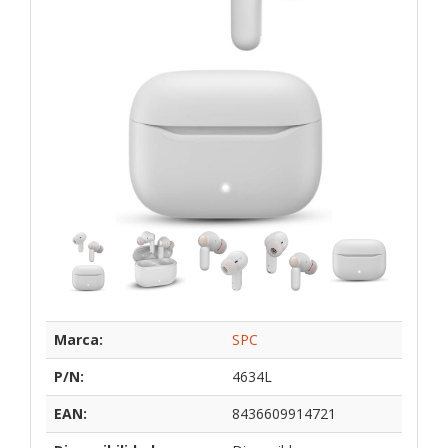
Marca:
SPC
P/N:
4634L
EAN:
8436609914721