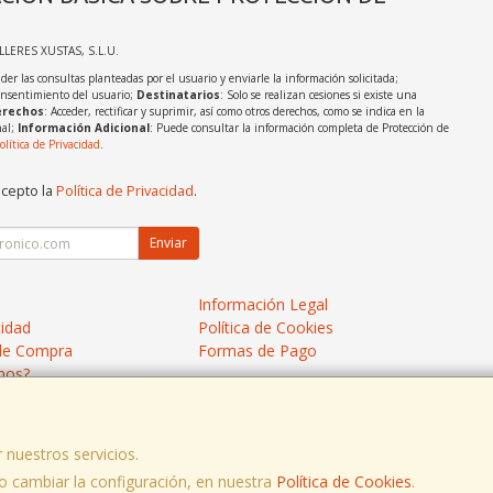
ALLERES XUSTAS, S.L.U.
der las consultas planteadas por el usuario y enviarle la información solicitada;
onsentimiento del usuario;
Destinatarios
: Solo se realizan cesiones si existe una
rechos
: Acceder, rectificar y suprimir, así como otros derechos, como se indica en la
nal;
Información Adicional
: Puede consultar la información completa de Protección de
olítica de Privacidad
.
acepto la
Política de Privacidad
.
Enviar
Información Legal
cidad
Política de Cookies
de Compra
Formas de Pago
mos?
 nuestros servicios.
 cambiar la configuración, en nuestra
Política de Cookies
.
05 902