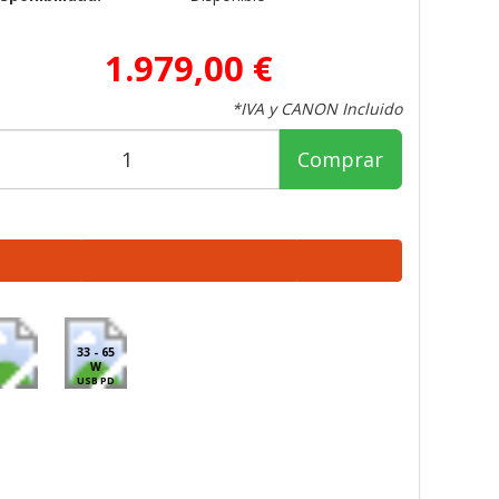
1.979,00 €
*IVA y CANON Incluido
Comprar
33 - 65
W
USB PD