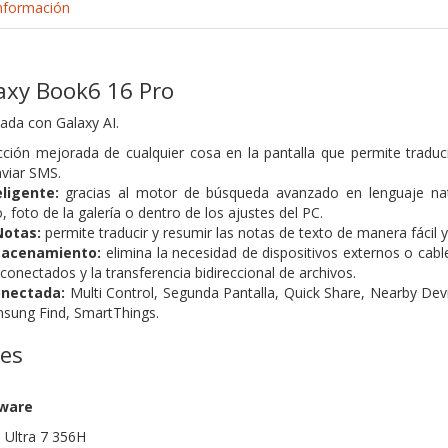
nformación
xy Book6 16 Pro
tada con Galaxy AI.
ción mejorada de cualquier cosa en la pantalla que permite traducir
nviar SMS.
ligente:
gracias al motor de búsqueda avanzado en lenguaje natu
o, foto de la galería o dentro de los ajustes del PC.
Notas:
permite traducir y resumir las notas de texto de manera fácil y 
macenamiento:
elimina la necesidad de dispositivos externos o cabl
 conectados y la transferencia bidireccional de archivos.
onectada:
Multi Control, Segunda Pantalla, Quick Share, Nearby Dev
sung Find, SmartThings.
nes
dware
e Ultra 7 356H