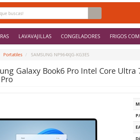
RAS
LAVAVAJILLAS
CONGELADORES
FRIGOS COM
Portatiles
SAMSUNG NP964XJG-KG3ES
sung Galaxy Book6 Pro Intel Core Ultr
 Pro
M
P
E
Di