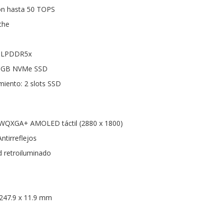
con hasta 50 TOPS
che
 LPDDR5x
2 GB NVMe SSD
iento: 2 slots SSD
s WQXGA+ AMOLED táctil (2880 x 1800)
ntirreflejos
 retroiluminado
 247.9 x 11.9 mm