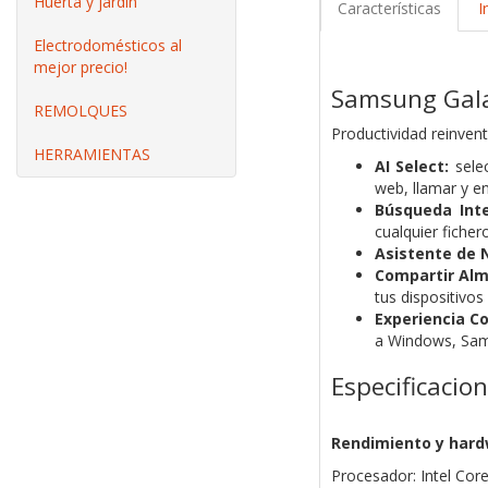
Huerta y jardín
Características
I
Electrodomésticos al
mejor precio!
Samsung Gala
REMOLQUES
Productividad reinven
HERRAMIENTAS
AI Select:
selec
web, llamar y e
Búsqueda Inte
cualquier ficher
Asistente de 
Compartir Al
tus dispositivos
Experiencia C
a Windows, Sam
Especificacio
Rendimiento y har
Procesador: Intel Cor