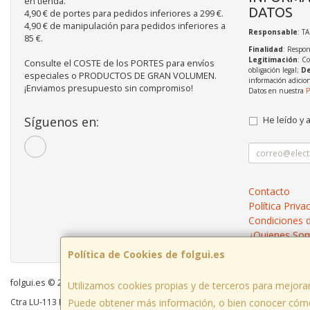
en tienda.
DATOS
4,90 € de portes para pedidos inferiores a 299 €.
4,90 € de manipulación para pedidos inferiores a
Responsable
: T
85 €.
Finalidad
: Respon
Legitimación
: C
Consulte el COSTE de los PORTES para envíos
obligación legal;
De
especiales o PRODUCTOS DE GRAN VOLUMEN.
información adicio
¡Enviamos presupuesto sin compromiso!
Datos en nuestra
P
Síguenos en:
He leído y 
Contacto
Política Priva
Condiciones 
¿Quienes So
Política de Cookies de folgui.es
folgui.es © 2026
Utilizamos cookies propias y de terceros para mejorar
Puede obtener más información, o bien conocer cómo
Ctra LU-113 Km 11,300 Xustás Lugo, España. - C.I.F.: B27261130 - Tfno: 607 6