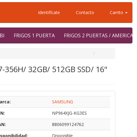
Identifícate
Contacto
Carrito
BI
FRIGOS 1 PUERTA
FRIGOS 2 PUERTAS / AMERICA
a 7-356H/ 32GB/ 512GB SSD/ 16"
arca:
SAMSUNG
/N:
NP964XJG-KG3ES
AN:
8806099124762
sponibilidad:
Disponible