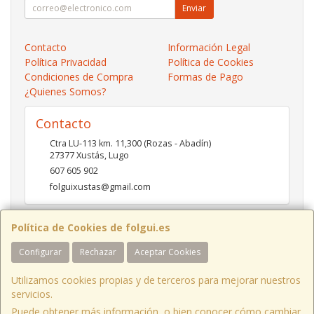
Enviar
Contacto
Información Legal
Política Privacidad
Política de Cookies
Condiciones de Compra
Formas de Pago
¿Quienes Somos?
Contacto
Ctra LU-113 km. 11,300 (Rozas - Abadín)
27377
Xustás
,
Lugo
607 605 902
folguixustas@gmail.com
Política de Cookies de folgui.es
Horario
Configurar
Rechazar
Aceptar Cookies
Lunes a viernes de 10:00 a 14:00 y de 16:00 a 20:00.
Sábados de 10:00 a 14:00 y de 16:00 a 19:00
Utilizamos cookies propias y de terceros para mejorar nuestros
servicios.
Puede obtener más información, o bien conocer cómo cambiar