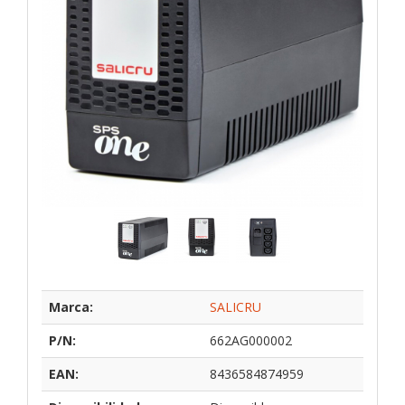
Marca:
SALICRU
P/N:
662AG000002
EAN:
8436584874959