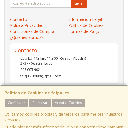
Enviar
Contacto
Información Legal
Política Privacidad
Política de Cookies
Condiciones de Compra
Formas de Pago
¿Quienes Somos?
Contacto
Ctra LU-113 km. 11,300 (Rozas - Abadín)
27377
Xustás
,
Lugo
607 605 902
folguixustas@gmail.com
Política de Cookies de folgui.es
Horario
Configurar
Rechazar
Aceptar Cookies
Lunes a viernes de 10:00 a 14:00 y de 16:00 a 20:00.
Sábados de 10:00 a 14:00 y de 16:00 a 19:00
Utilizamos cookies propias y de terceros para mejorar nuestros
servicios.
Puede obtener más información, o bien conocer cómo cambiar