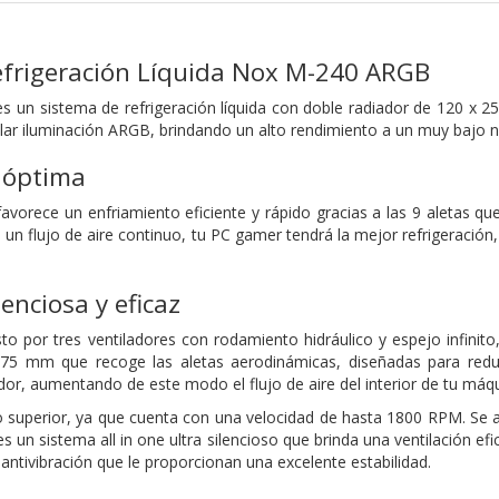
efrigeración Líquida Nox M-240 ARGB
un sistema de refrigeración líquida con doble radiador de 120 x 2
r iluminación ARGB, brindando un alto rendimiento a un muy bajo ni
 óptima
orece un enfriamiento eficiente y rápido gracias a las 9 aletas q
n un flujo de aire continuo, tu PC gamer tendrá la mejor refrigeració
lenciosa y eficaz
to por tres ventiladores con rodamiento hidráulico y espejo infinito,
75 mm que recoge las aletas aerodinámicas, diseñadas para reduci
ador, aumentando de este modo el flujo de aire del interior de tu máq
 superior, ya que cuenta con una velocidad de hasta 1800 RPM. Se 
 un sistema all in one ultra silencioso que brinda una ventilación 
antivibración que le proporcionan una excelente estabilidad.