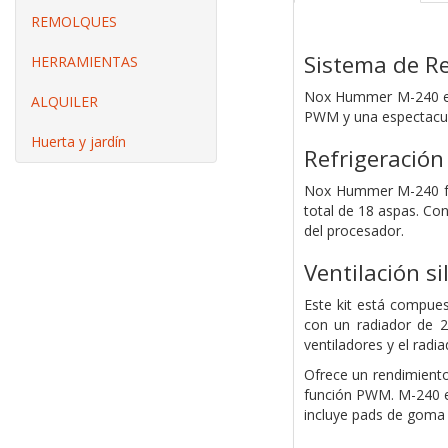
REMOLQUES
Sistema de R
HERRAMIENTAS
Nox Hummer M-240 es 
ALQUILER
PWM y una espectacula
Huerta y jardín
Refrigeración
Nox Hummer M-240 fav
total de 18 aspas. Co
del procesador.
Ventilación si
Este kit está compues
con un radiador de 2
ventiladores y el radi
Ofrece un rendimiento
función PWM. M-240 es
incluye pads de goma 