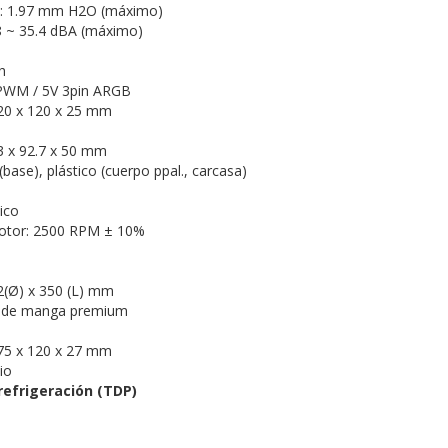
ca: 1.97 mm H2O (máximo)
8 ~ 35.4 dBA (máximo)
h
 PWM / 5V 3pin ARGB
20 x 120 x 25 mm
3 x 92.7 x 50 mm
(base), plástico (cuerpo ppal., carcasa)
ico
motor: 2500 RPM ± 10%
2(Ø) x 350 (L) mm
s de manga premium
75 x 120 x 27 mm
io
refrigeración (TDP)