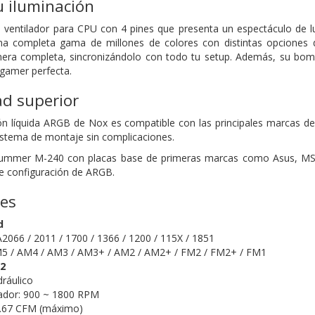
u iluminación
entilador para CPU con 4 pines que presenta un espectáculo de lu
na completa gama de millones de colores con distintas opciones de
era completa, sincronizándolo con todo tu setup. Además, su bomba
 gamer perfecta.
ad superior
ción líquida ARGB de Nox es compatible con las principales marcas 
sistema de montaje sin complicaciones.
Hummer M-240 con placas base de primeras marcas como Asus, MSI
e configuración de ARGB.
nes
d
A2066 / 2011 / 1700 / 1366 / 1200 / 115X / 1851
 / AM4 / AM3 / AM3+ / AM2 / AM2+ / FM2 / FM2+ / FM1
x2
ráulico
lador: 900 ~ 1800 RPM
76.67 CFM (máximo)