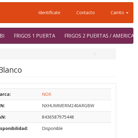
Identifícate
Contacto
Carrito
BI
FRIGOS 1 PUERTA
FRIGOS 2 PUERTAS / AMERICA
Blanco
arca:
NOX
/N:
NXHUMMERM240ARGBW
AN:
8436587975448
sponibilidad:
Disponible