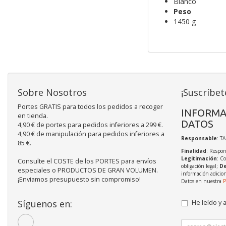
Blanco
Peso
1450 g
Sobre Nosotros
¡Suscríbet
Portes GRATIS para todos los pedidos a recoger
INFORMA
en tienda.
DATOS
4,90 € de portes para pedidos inferiores a 299 €.
4,90 € de manipulación para pedidos inferiores a
Responsable
: T
85 €.
Finalidad
: Respon
Legitimación
: C
Consulte el COSTE de los PORTES para envíos
obligación legal;
De
especiales o PRODUCTOS DE GRAN VOLUMEN.
información adicio
¡Enviamos presupuesto sin compromiso!
Datos en nuestra
P
Síguenos en:
He leído y 