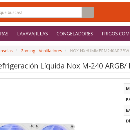
RAS
LAVAVAJILLAS
CONGELADORES
FRIGOS COM
onsolas
Gaming - Ventiladores
NOX NXHUMMERM240ARGBW
efrigeración Líquida Nox M-240 ARGB/ 
M
P
E
Di