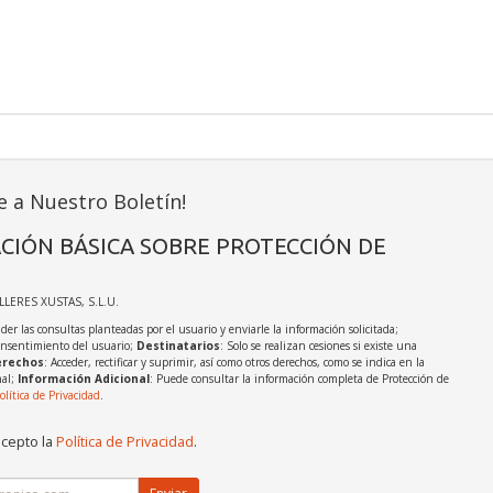
e a Nuestro Boletín!
CIÓN BÁSICA SOBRE PROTECCIÓN DE
ALLERES XUSTAS, S.L.U.
der las consultas planteadas por el usuario y enviarle la información solicitada;
onsentimiento del usuario;
Destinatarios
: Solo se realizan cesiones si existe una
rechos
: Acceder, rectificar y suprimir, así como otros derechos, como se indica en la
nal;
Información Adicional
: Puede consultar la información completa de Protección de
olítica de Privacidad
.
acepto la
Política de Privacidad
.