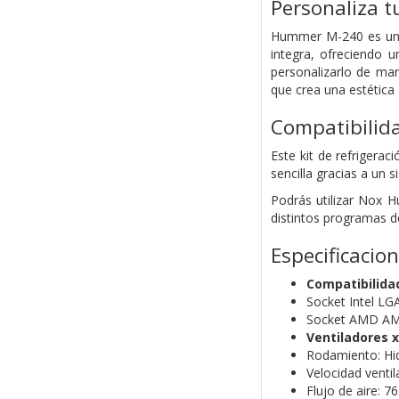
Personaliza t
Hummer M-240 es un v
integra, ofreciendo u
personalizarlo de man
que crea una estética
Compatibilid
Este kit de refrigera
sencilla gracias a un 
Podrás utilizar Nox 
distintos programas d
Especificacio
Compatibilida
Socket Intel LG
Socket AMD AM5
Ventiladores 
Rodamiento: Hid
Velocidad venti
Flujo de aire: 