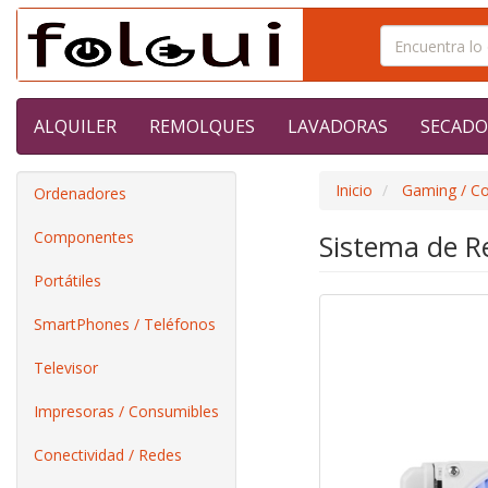
ALQUILER
REMOLQUES
LAVADORAS
SECADO
Inicio
Gaming / C
Ordenadores
Componentes
Sistema de R
Portátiles
SmartPhones / Teléfonos
Televisor
Impresoras / Consumibles
Conectividad / Redes