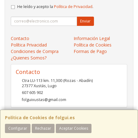
He leído y acepto la
Política de Privacidad
.
Enviar
Contacto
Información Legal
Política Privacidad
Política de Cookies
Condiciones de Compra
Formas de Pago
¿Quienes Somos?
Contacto
Ctra LU-113 km. 11,300 (Rozas - Abadín)
27377
Xustás
,
Lugo
607 605 902
folguixustas@gmail.com
Política de Cookies de folgui.es
Horario
Configurar
Rechazar
Aceptar Cookies
Lunes a viernes de 10:00 a 14:00 y de 16:00 a 20:00.
Sábados de 10:00 a 14:00 y de 16:00 a 19:00