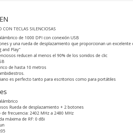
EEN
 CON TECLAS SILENCIOSAS
nalámbrico de 1000 DPI con conexión USB
ones y una rueda de desplazamiento que proporcionan un excelente 
g and Play"
enciosos reducen al menos el 90% de los sonidos de clic
USB
rico de hasta 10 metros
mbidiestros.
no es perfecto tanto para escritorios como para portátiles
nes
nalámbrico
iosos Rueda de desplazamiento + 2 botones
 de frecuencia: 2402 MHz a 2480 MHz
ida máxima de RF: 0 dBi
sun
3205