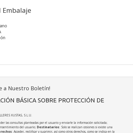
l Embalaje
nano
A
ión
e a Nuestro Boletín!
CIÓN BÁSICA SOBRE PROTECCIÓN DE
ALLERES XUSTAS, S.L.U.
der las consultas planteadas por el usuario y enviarle la información solicitada;
onsentimiento del usuario;
Destinatarios
: Solo se realizan cesiones si existe una
rechos
: Acceder, rectificar y suprimir, así como otros derechos, como se indica en la