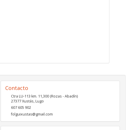
Contacto
Ctra LU-113 km. 11,300 (Rozas - Abadín)
27377
Xustás
,
Lugo
607 605 902
folguixustas@gmail.com