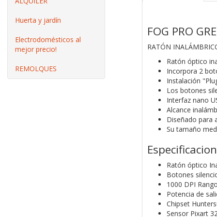
ALQUILER
Huerta y jardín
FOG PRO GR
Electrodomésticos al
RATÓN INALÁMBRICO
mejor precio!
Ratón óptico i
REMOLQUES
Incorpora 2 bot
Instalación "Plu
Los botones sil
Interfaz nano 
Alcance inalámb
Diseñado para a
Su tamaño media
Especificacio
Ratón óptico I
Botones silenc
1000 DPI Rango
Potencia de sal
Chipset Hunter
Sensor Pixart 