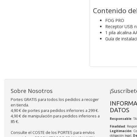
Contenido de
FOG PRO
Receptor USB 
1 pila alcalina A
Guía de instalac
Sobre Nosotros
¡Suscríbet
Portes GRATIS para todos los pedidos a recoger
INFORMA
en tienda.
DATOS
4,90 € de portes para pedidos inferiores a 299 €.
4,90 € de manipulación para pedidos inferiores a
Responsable
: T
85 €.
Finalidad
: Respon
Legitimación
: C
Consulte el COSTE de los PORTES para envíos
obligación legal;
De