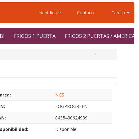
Identifícate
Contacto
Carrito
BI
FRIGOS 1 PUERTA
FRIGOS 2 PUERTAS / AMERICA
arca:
NGS
/N:
FOGPROGREEN
AN:
8435430624939
sponibilidad:
Disponible