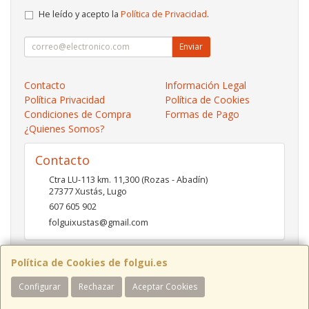
He leído y acepto la
Política de Privacidad
.
Enviar
Contacto
Información Legal
Política Privacidad
Política de Cookies
Condiciones de Compra
Formas de Pago
¿Quienes Somos?
Contacto
Ctra LU-113 km. 11,300 (Rozas - Abadín)
27377
Xustás
,
Lugo
607 605 902
folguixustas@gmail.com
Política de Cookies de folgui.es
Horario
Configurar
Rechazar
Aceptar Cookies
Lunes a viernes de 10:00 a 14:00 y de 16:00 a 20:00.
Sábados de 10:00 a 14:00 y de 16:00 a 19:00