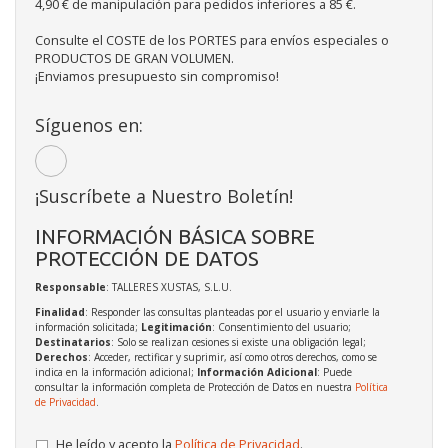
4,90 € de manipulación para pedidos inferiores a 85 €.
Consulte el COSTE de los PORTES para envíos especiales o
PRODUCTOS DE GRAN VOLUMEN.
¡Enviamos presupuesto sin compromiso!
Síguenos en:
¡Suscríbete a Nuestro Boletín!
INFORMACIÓN BÁSICA SOBRE
PROTECCIÓN DE DATOS
Responsable
: TALLERES XUSTAS, S.L.U.
Finalidad
: Responder las consultas planteadas por el usuario y enviarle la
información solicitada;
Legitimación
: Consentimiento del usuario;
Destinatarios
: Solo se realizan cesiones si existe una obligación legal;
Derechos
: Acceder, rectificar y suprimir, así como otros derechos, como se
indica en la información adicional;
Información Adicional
: Puede
consultar la información completa de Protección de Datos en nuestra
Política
de Privacidad
.
He leído y acepto la
Política de Privacidad
.