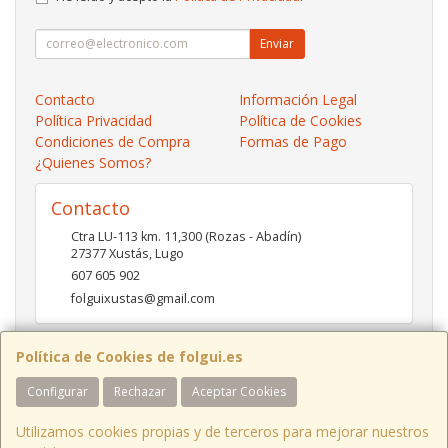
Enviar
Contacto
Información Legal
Política Privacidad
Política de Cookies
Condiciones de Compra
Formas de Pago
¿Quienes Somos?
Contacto
Ctra LU-113 km. 11,300 (Rozas - Abadín)
27377
Xustás
,
Lugo
607 605 902
folguixustas@gmail.com
Política de Cookies de folgui.es
Horario
Configurar
Rechazar
Aceptar Cookies
Lunes a viernes de 10:00 a 14:00 y de 16:00 a 20:00.
Sábados de 10:00 a 14:00 y de 16:00 a 19:00
Utilizamos cookies propias y de terceros para mejorar nuestros