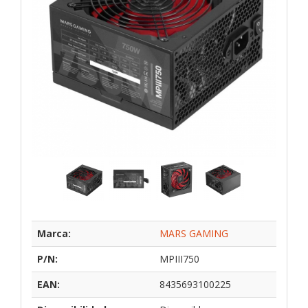
Marca:
MARS GAMING
P/N:
MPIII750
EAN:
8435693100225