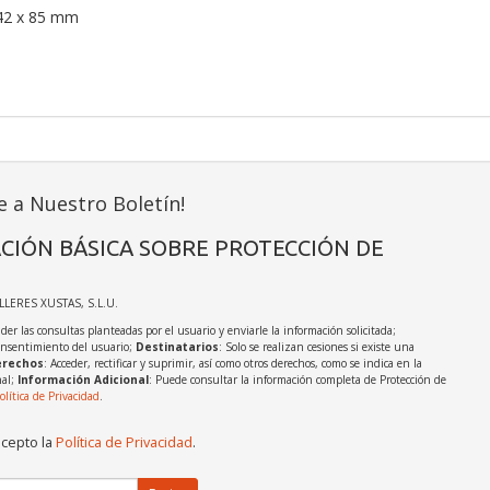
42 x 85 mm
e a Nuestro Boletín!
CIÓN BÁSICA SOBRE PROTECCIÓN DE
ALLERES XUSTAS, S.L.U.
der las consultas planteadas por el usuario y enviarle la información solicitada;
onsentimiento del usuario;
Destinatarios
: Solo se realizan cesiones si existe una
rechos
: Acceder, rectificar y suprimir, así como otros derechos, como se indica en la
nal;
Información Adicional
: Puede consultar la información completa de Protección de
olítica de Privacidad
.
acepto la
Política de Privacidad
.