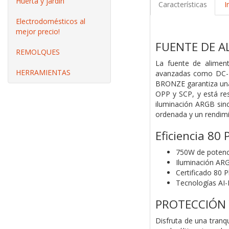
Huerta y jardín
Características
I
Electrodomésticos al
mejor precio!
FUENTE DE A
REMOLQUES
La fuente de aliment
HERRAMIENTAS
avanzadas como DC-DC
BRONZE garantiza una 
OPP y SCP, y está res
iluminación ARGB sinc
ordenada y un rendim
Eficiencia 80
750W de potenc
Iluminación AR
Certificado 80 
Tecnologías A
PROTECCIÓN 
Disfruta de una tranq