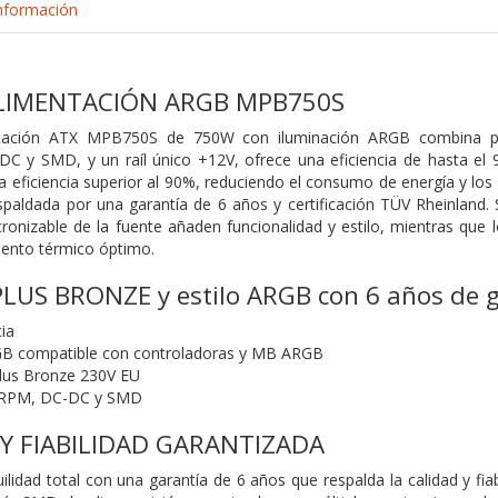
nformación
LIMENTACIÓN ARGB MPB750S
ación ATX MPB750S de 750W con iluminación ARGB combina potenci
 y SMD, y un raíl único +12V, ofrece una eficiencia de hasta el 9
eficiencia superior al 90%, reduciendo el consumo de energía y los
paldada por una garantía de 6 años y certificación TÜV Rheinland. S
ronizable de la fuente añaden funcionalidad y estilo, mientras que 
iento térmico óptimo.
 PLUS BRONZE y estilo ARGB con 6 años de g
ia
GB compatible con controladoras y MB ARGB
Plus Bronze 230V EU
I-RPM, DC-DC y SMD
Y FIABILIDAD GARANTIZADA
uilidad total con una garantía de 6 años que respalda la calidad y fi