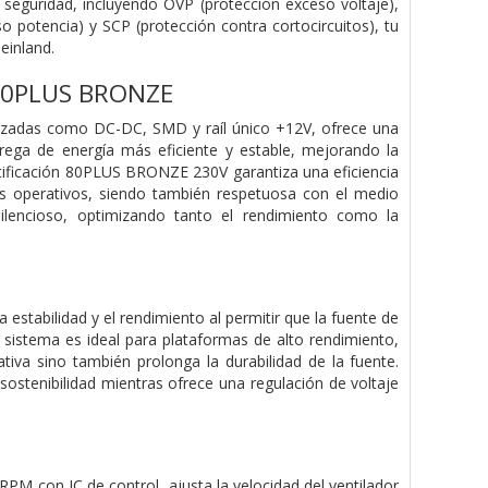
 seguridad, incluyendo OVP (protección exceso voltaje),
o potencia) y SCP (protección contra cortocircuitos), tu
einland.
 80PLUS BRONZE
zadas como DC-DC, SMD y raíl único +12V, ofrece una
rega de energía más eficiente y estable, mejorando la
ertificación 80PLUS BRONZE 230V garantiza una eficiencia
os operativos, siendo también respetuosa con el medio
silencioso, optimizando tanto el rendimiento como la
estabilidad y el rendimiento al permitir que la fuente de
e sistema es ideal para plataformas de alto rendimiento,
tiva sino también prolonga la durabilidad de la fuente.
ostenibilidad mientras ofrece una regulación de voltaje
PM con IC de control, ajusta la velocidad del ventilador