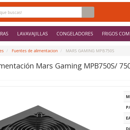
RAS
LAVAVAJILLAS
CONGELADORES
FRIGOS COM
es
Fuentes de alimentacion
MARS GAMING MPB750S
imentación Mars Gaming MPB750S/ 750
M
P
E
Di