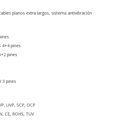
ables planos extra largos, sistema antivibración
pines
S 4+4 pines
6+2 pines
 3 pines
VP, UVP, SCP, OCP
2V, CE, ROHS, TUV