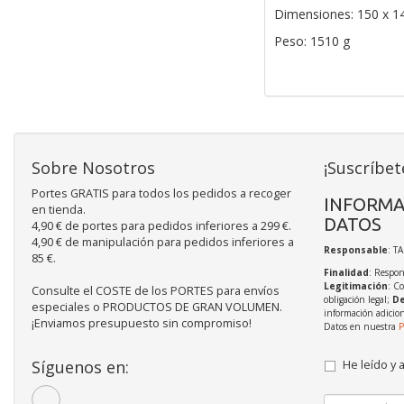
Dimensiones: 150 x 1
Peso: 1510 g
Sobre Nosotros
¡Suscríbet
Portes GRATIS para todos los pedidos a recoger
INFORMA
en tienda.
DATOS
4,90 € de portes para pedidos inferiores a 299 €.
4,90 € de manipulación para pedidos inferiores a
Responsable
: T
85 €.
Finalidad
: Respon
Legitimación
: C
Consulte el COSTE de los PORTES para envíos
obligación legal;
De
especiales o PRODUCTOS DE GRAN VOLUMEN.
información adicio
¡Enviamos presupuesto sin compromiso!
Datos en nuestra
P
Síguenos en:
He leído y 