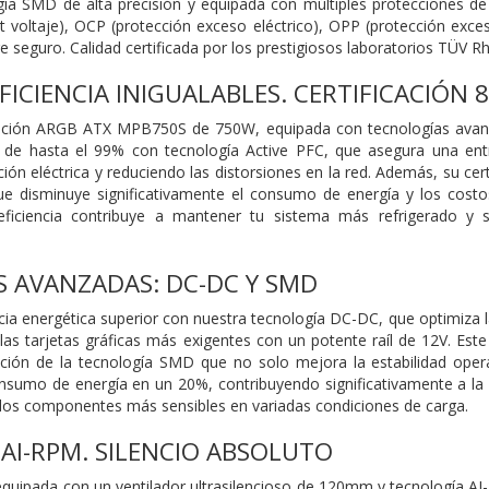
gía SMD de alta precisión y equipada con múltiples protecciones de
it voltaje), OCP (protección exceso eléctrico), OPP (protección exces
 seguro. Calidad certificada por los prestigiosos laboratorios TÜV Rh
FICIENCIA INIGUALABLES. CERTIFICACIÓN
tación ARGB ATX MPB750S de 750W, equipada con tecnologías avan
al de hasta el 99% con tecnología Active PFC, que asegura una ent
ación eléctrica y reduciendo las distorsiones en la red. Además, su c
que disminuye significativamente el consumo de energía y los cost
eficiencia contribuye a mantener tu sistema más refrigerado y 
 AVANZADAS: DC-DC Y SMD
cia energética superior con nuestra tecnología DC-DC, que optimiza la 
las tarjetas gráficas más exigentes con un potente raíl de 12V. Est
ación de la tecnología SMD que no solo mejora la estabilidad opera
sumo de energía en un 20%, contribuyendo significativamente a la s
 los componentes más sensibles en variadas condiciones de carga.
AI-RPM. SILENCIO ABSOLUTO
uipada con un ventilador ultrasilencioso de 120mm y tecnología AI-R