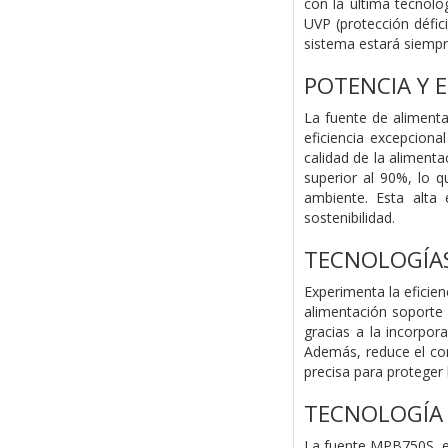
con la última tecnolo
UVP (protección défic
sistema estará siempre
POTENCIA Y E
La fuente de alimen
eficiencia excepcion
calidad de la aliment
superior al 90%, lo 
ambiente. Esta alta 
sostenibilidad.
TECNOLOGÍAS
Experimenta la eficien
alimentación soporte 
gracias a la incorpor
Además, reduce el con
precisa para proteger
TECNOLOGÍA 
La fuente MPB750S, eq