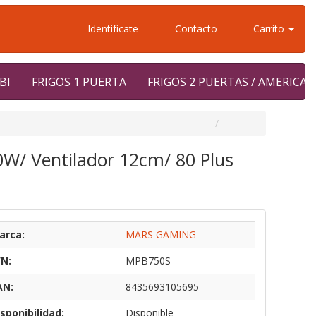
Identifícate
Contacto
Carrito
BI
FRIGOS 1 PUERTA
FRIGOS 2 PUERTAS / AMERICA
W/ Ventilador 12cm/ 80 Plus
arca:
MARS GAMING
/N:
MPB750S
AN:
8435693105695
sponibilidad:
Disponible