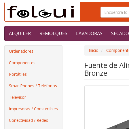
ALQUILER
REMOLQUES
LAVADORAS
SECADO
Inicio
Component
Ordenadores
Componentes
Fuente de Al
Bronze
Portátiles
SmartPhones / Teléfonos
Televisor
Impresoras / Consumibles
Conectividad / Redes