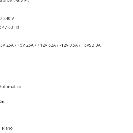
s Bronze 230V EU
00-240 V
: 47-63 Hz
3.3V 25A / +5V 25A / +12V 62A / -12V 0.5A / +5VSB 3A
 Automático
ón
: Plano