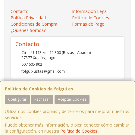
Contacto
Información Legal
Política Privacidad
Política de Cookies
Condiciones de Compra
Formas de Pago
¿Quienes Somos?
Contacto
Ctra LU-113 km. 11,300 (Rozas - Abadín)
27377
Xustás
,
Lugo
607 605 902
folguixustas@gmail.com
Política de Cookies de folgui.es
Horario
Configurar
Rechazar
Aceptar Cookies
Lunes a viernes de 10:00 a 14:00 y de 16:00 a 20:00.
Sábados de 10:00 a 14:00 y de 16:00 a 19:00
Utilizamos cookies propias y de terceros para mejorar nuestros
servicios.
Puede obtener más información, o bien conocer cómo cambiar
Ctra LU-113 Km 11,300 Xustás Lugo, España. - C.I.F.: B27261130 - Tfno:
la configuración, en nuestra
Política de Cookies
.
607 605 902