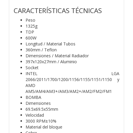
CARACTERÍSTICAS TÉCNICAS
Peso
1325g
TDP
600W
Longitud / Material Tubos
360mm / Teflon
Dimensiones / Material Radiador
397x120x27mm / Aluminio
Socket
INTEL LGA
2066/2011/1700/1200/1156/1155/1151/1150 y
AMD
AM5/AM4/AM3+/AM3/AM2+/AM2/FM2/FM1
BOMBA
Dimensiones
69.5x69.5x55mm
Velocidad
3000 RPM±10%
Material del bloque
Cobre