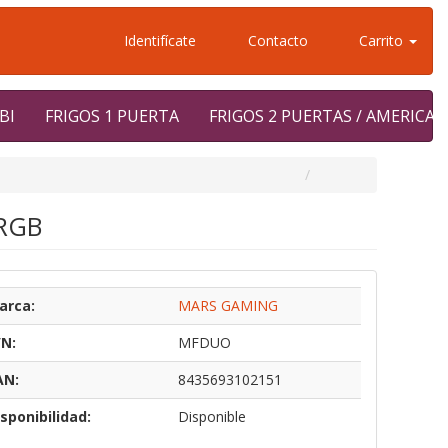
Identifícate
Contacto
Carrito
BI
FRIGOS 1 PUERTA
FRIGOS 2 PUERTAS / AMERICA
FRGB
arca:
MARS GAMING
/N:
MFDUO
AN:
8435693102151
sponibilidad:
Disponible