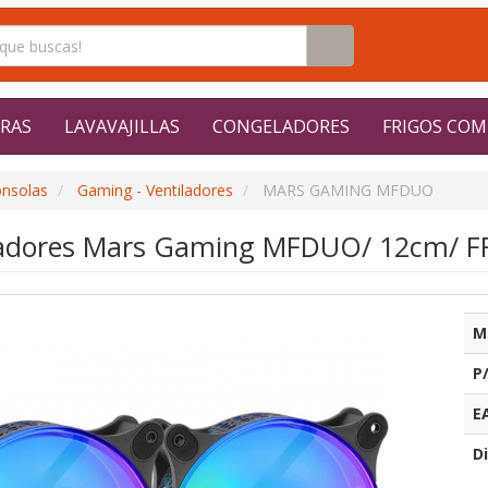
RAS
LAVAVAJILLAS
CONGELADORES
FRIGOS COM
onsolas
Gaming - Ventiladores
MARS GAMING MFDUO
iladores Mars Gaming MFDUO/ 12cm/ 
M
P
E
Di