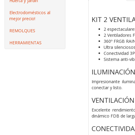
Huerta y jardín
Electrodomésticos al
KIT 2 VENTI
mejor precio!
2 espectaculare
REMOLQUES
2 Ventiladore
360º FRGB RA
HERRAMIENTAS
Ultra silencios
Conectividad 3
Sistema anti-vi
ILUMINACIÓN
Impresionante ilumi
conectar y listo.
VENTILACIÓN
Excelente rendimient
dinámico FDB de larga 
CONECTIVIDA