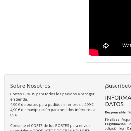
Sobre Nosotros
¡Suscríbet
Portes GRATIS para todos los pedidos a recoger
INFORMA
en tienda.
DATOS
4,90 € de portes para pedidos inferiores a 299 €.
4,90 € de manipulación para pedidos inferiores a
Responsable
: T
85 €.
Finalidad
: Respon
Legitimación
: C
Consulte el COSTE de los PORTES para envíos
obligación legal;
De
especiales o PRODUCTOS DE GRAN VOLUMEN.