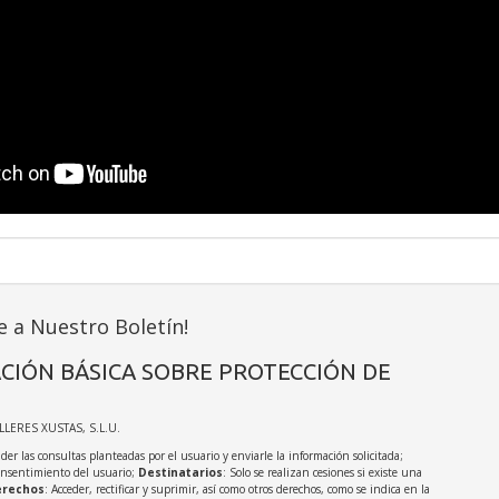
e a Nuestro Boletín!
CIÓN BÁSICA SOBRE PROTECCIÓN DE
ALLERES XUSTAS, S.L.U.
der las consultas planteadas por el usuario y enviarle la información solicitada;
onsentimiento del usuario;
Destinatarios
: Solo se realizan cesiones si existe una
rechos
: Acceder, rectificar y suprimir, así como otros derechos, como se indica en la