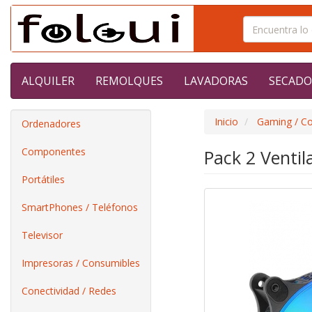
ALQUILER
REMOLQUES
LAVADORAS
SECADO
Inicio
Gaming / C
Ordenadores
Componentes
Pack 2 Vent
Portátiles
SmartPhones / Teléfonos
Televisor
Impresoras / Consumibles
Conectividad / Redes