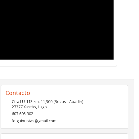
Contacto
Ctra LU-113 km. 11,300 (Rozas - Abadín)
27377
Xustás
,
Lugo
607 605 902
folguixustas@gmail.com