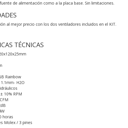
fuente de alimentación como a la placa base. Sin limitaciones.
DADES
ión al mejor precio con los dos ventiladores incluidos en el KIT.
ICAS TÉCNICAS
120x120x25mm
m
RGB Rainbow
e: 1.1mm- H2O
dráulicos
0 ± 10% RPM
38CFM
2dB
 4W
0 horas
es Molex / 3 pines