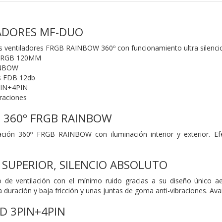
LADORES MF-DUO
s ventiladores FRGB RAINBOW 360º con funcionamiento ultra silenci
s FRGB 120MM
INBOW
os FDB 12db
PIN+4PIN
braciones
 360º FRGB RAINBOW
nación 360º FRGB RAINBOW con iluminación interior y exterior. 
 SUPERIOR, SILENCIO ABSOLUTO
o de ventilación con el mínimo ruido gracias a su diseño único a
duración y baja fricción y unas juntas de goma anti-vibraciones. Ava
D 3PIN+4PIN