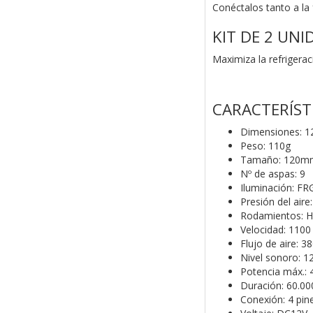
Conéctalos tanto a la 
KIT DE 2 UNI
Maximiza la refrigerac
CARACTERÍST
Dimensiones: 
Peso: 110g
Tamaño: 120m
Nº de aspas: 9
Iluminación: F
Presión del air
Rodamientos: Hi
Velocidad: 110
Flujo de aire: 
Nivel sonoro: 1
Potencia máx.:
Duración: 60.00
Conexión: 4 pin