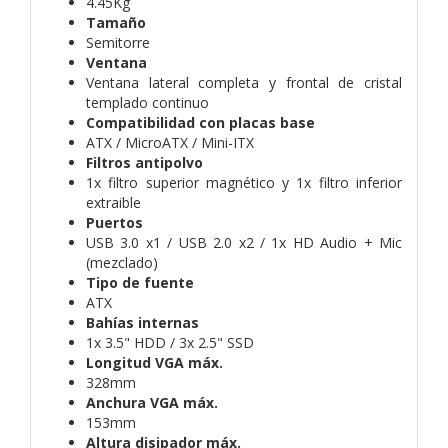
4.45Kg
Tamaño
Semitorre
Ventana
Ventana lateral completa y frontal de cristal
templado continuo
Compatibilidad con placas base
ATX / MicroATX / Mini-ITX
Filtros antipolvo
1x filtro superior magnético y 1x filtro inferior
extraible
Puertos
USB 3.0 x1 / USB 2.0 x2 / 1x HD Audio + Mic
(mezclado)
Tipo de fuente
ATX
Bahías internas
1x 3.5" HDD / 3x 2.5" SSD
Longitud VGA máx.
328mm
Anchura VGA máx.
153mm
Altura disipador máx.