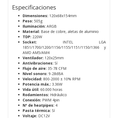
Especificaciones
Dimensiones:
120x68x154mm
Peso:
505g
Iluminación:
ARGB
Material:
Base de cobre, aletas de aluminio
TDP:
220W
Socket:
INTEL LGA
1851/1700/1200/1156/1155/1151/1150/1366 y
AMD AM5/AM4
Ventilador:
120x25mm
Antivibraciones:
Sí
Flujo de aire:
35-78 CFM
Nivel sonoro:
9-28dBA
Velocidad:
800-2000 ± 10% RPM
Potencia máx.:
3.36W
Vida útil:
60.000 horas
Rodamientos:
Hidráulico
Conexión:
PWM 4pin
Nº de heatpipes:
4
Pasta térmica:
Sí
Voltaje:
DC12V