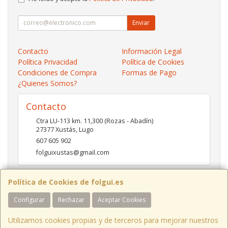
Enviar
Contacto
Información Legal
Política Privacidad
Política de Cookies
Condiciones de Compra
Formas de Pago
¿Quienes Somos?
Contacto
Ctra LU-113 km. 11,300 (Rozas - Abadín)
27377
Xustás
,
Lugo
607 605 902
folguixustas@gmail.com
Política de Cookies de folgui.es
Horario
Configurar
Rechazar
Aceptar Cookies
Lunes a viernes de 10:00 a 14:00 y de 16:00 a 20:00.
Sábados de 10:00 a 14:00 y de 16:00 a 19:00
Utilizamos cookies propias y de terceros para mejorar nuestros