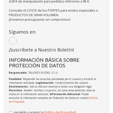
4,90 € de manipulación para pedidos inferiores a 85 €.
Consulte el COSTE de los PORTES para envíos especiales o
PRODUCTOS DE GRAN VOLUMEN.
¡Enviamos presupuesto sin compromiso!
Síguenos en:
¡Suscríbete a Nuestro Boletín!
INFORMACIÓN BÁSICA SOBRE
PROTECCIÓN DE DATOS
Responsable
: TALLERES XUSTAS, S.L.U.
Finalidad
: Responder las consultas planteadas por el usuario y enviarle la
información solicitada;
Legitimación
: Consentimiento del usuario;
Destinatarios
: Solo se realizan cesiones si existe una obligación legal;
Derechos
: Acceder, rectificar y suprimir, así como otros derechos, como se
indica en la información adicional;
Información Adicional
: Puede
consultar la información completa de Protección de Datos en nuestra
Política
de Privacidad
.
He leído y acepto la
Política de Privacidad
.