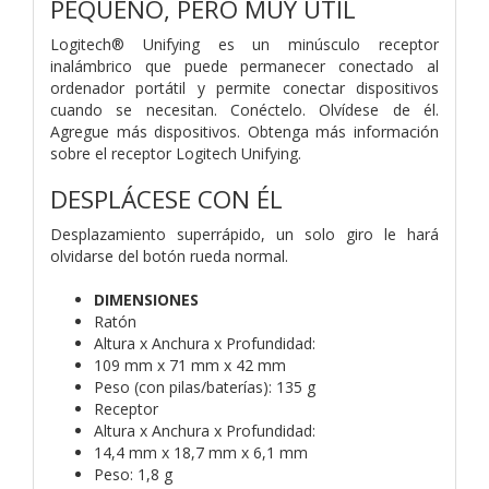
PEQUEÑO, PERO MUY ÚTIL
Logitech® Unifying es un minúsculo receptor
inalámbrico que puede permanecer conectado al
ordenador portátil y permite conectar dispositivos
cuando se necesitan. Conéctelo. Olvídese de él.
Agregue más dispositivos. Obtenga más información
sobre el receptor Logitech Unifying.
DESPLÁCESE CON ÉL
Desplazamiento superrápido, un solo giro le hará
olvidarse del botón rueda normal.
DIMENSIONES
Ratón
Altura x Anchura x Profundidad:
109 mm x 71 mm x 42 mm
Peso (con pilas/baterías): 135 g
Receptor
Altura x Anchura x Profundidad:
14,4 mm x 18,7 mm x 6,1 mm
Peso: 1,8 g