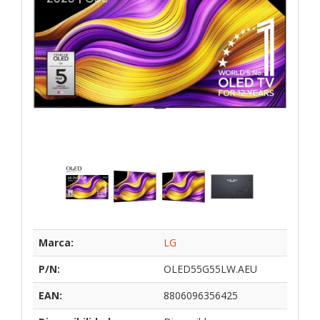
Marca:
LG
P/N:
OLED55G55LW.AEU
EAN:
8806096356425