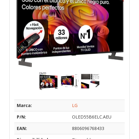
Marca:
LG
P/N:
OLED55B6ELC.AEU
EAN:
8806096768433