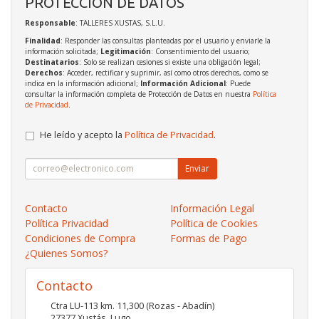
PROTECCIÓN DE DATOS
Responsable
: TALLERES XUSTAS, S.L.U.
Finalidad
: Responder las consultas planteadas por el usuario y enviarle la
información solicitada;
Legitimación
: Consentimiento del usuario;
Destinatarios
: Solo se realizan cesiones si existe una obligación legal;
Derechos
: Acceder, rectificar y suprimir, así como otros derechos, como se
indica en la información adicional;
Información Adicional
: Puede
consultar la información completa de Protección de Datos en nuestra
Política
de Privacidad
.
He leído y acepto la
Política de Privacidad
.
Enviar
Contacto
Información Legal
Política Privacidad
Política de Cookies
Condiciones de Compra
Formas de Pago
¿Quienes Somos?
Contacto
Ctra LU-113 km. 11,300 (Rozas - Abadín)
27377
Xustás
,
Lugo