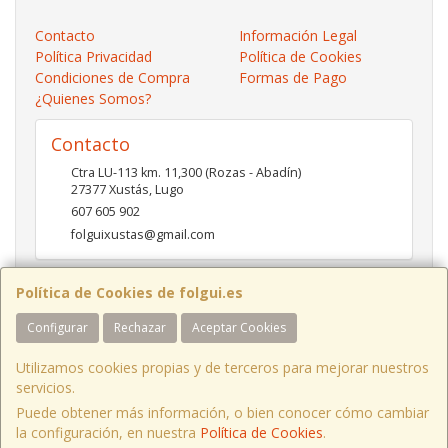
Contacto
Información Legal
Política Privacidad
Política de Cookies
Condiciones de Compra
Formas de Pago
¿Quienes Somos?
Contacto
Ctra LU-113 km. 11,300 (Rozas - Abadín)
27377
Xustás
,
Lugo
607 605 902
folguixustas@gmail.com
Política de Cookies de folgui.es
Horario
Configurar
Rechazar
Aceptar Cookies
Lunes a viernes de 10:00 a 14:00 y de 16:00 a 20:00.
Sábados de 10:00 a 14:00 y de 16:00 a 19:00
Utilizamos cookies propias y de terceros para mejorar nuestros
servicios.
Puede obtener más información, o bien conocer cómo cambiar
Ctra LU-113 Km 11,300 Xustás Lugo, España. - C.I.F.: B27261130 - Tfno:
la configuración, en nuestra
Política de Cookies
.
607 605 902