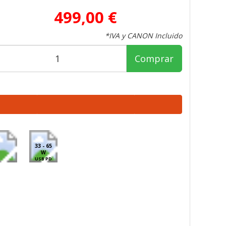
499,00 €
*IVA y CANON Incluido
Comprar
33 - 65
W
USB PD