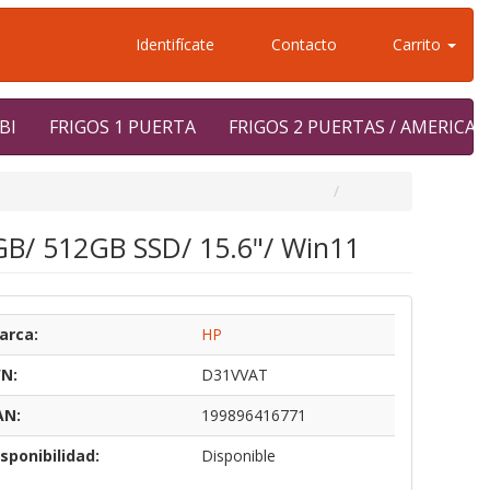
Identifícate
Contacto
Carrito
BI
FRIGOS 1 PUERTA
FRIGOS 2 PUERTAS / AMERICA
GB/ 512GB SSD/ 15.6"/ Win11
arca:
HP
/N:
D31VVAT
AN:
199896416771
sponibilidad:
Disponible