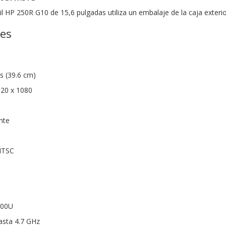
l HP 250R G10 de 15,6 pulgadas utiliza un embalaje de la caja exterior
nes
s (39.6 cm)
920 x 1080
nte
NTSC
100U
asta 4.7 GHz