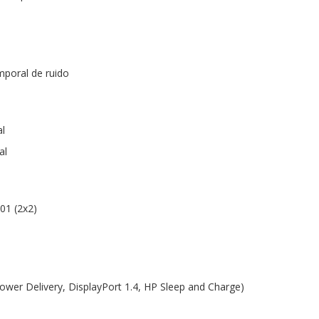
mporal de ruido
al
al
201 (2x2)
ower Delivery, DisplayPort 1.4, HP Sleep and Charge)