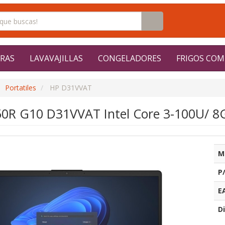
RAS
LAVAVAJILLAS
CONGELADORES
FRIGOS COM
Portatiles
HP D31VVAT
250R G10 D31VVAT Intel Core 3-100U/ 8
M
P
E
Di