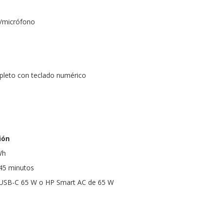
s/micrófono
leto con teclado numérico
ión
Wh
 45 minutos
 USB-C 65 W o HP Smart AC de 65 W