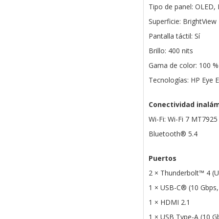
Tipo de panel: OLED, 
Superficie: BrightView
Pantalla táctil: Sí
Brillo: 400 nits
Gama de color: 100 
Tecnologías: HP Eye 
Conectividad inalá
Wi-Fi: Wi-Fi 7 MT7925
Bluetooth® 5.4
Puertos
2 × Thunderbolt™ 4 (U
1 × USB-C® (10 Gbps, 
1 × HDMI 2.1
1 × USB Type-A (10 Gb