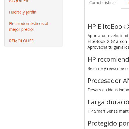
ALQUILER
Características
I
Huerta y jardín
Electrodomésticos al
HP EliteBook 
mejor precio!
Aporta una velocidad
REMOLQUES
EliteBook X G1a con I
Aprovecha tu genialid
HP recomiend
Resume y reescribe co
Procesador A
Desarrolla ideas inn
Larga duració
HP Smart Sense mantien
Protegido por