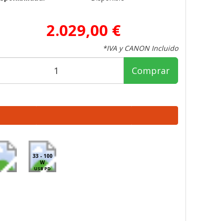
2.029,00 €
*IVA y CANON Incluido
Comprar
33 - 100
W
USB PD