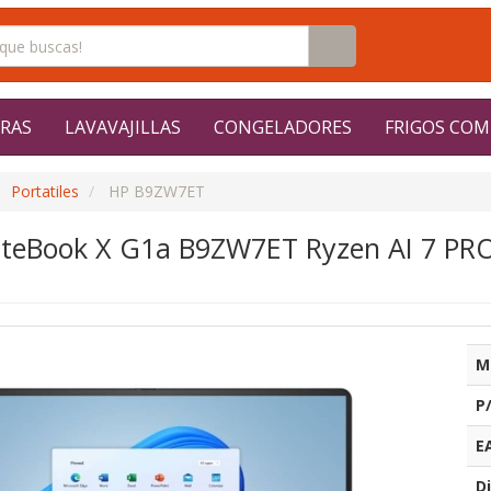
RAS
LAVAVAJILLAS
CONGELADORES
FRIGOS COM
Portatiles
HP B9ZW7ET
EliteBook X G1a B9ZW7ET Ryzen AI 7 PRO
M
P
E
Di