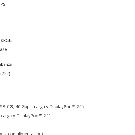
IPS
% sRGB
Ease
mbrica
 (2×2)
SB-C®, 40 Gbps, carga y DisplayPort™ 2.1)
carga y DisplayPort™ 2.1)
ps, con alimentación)