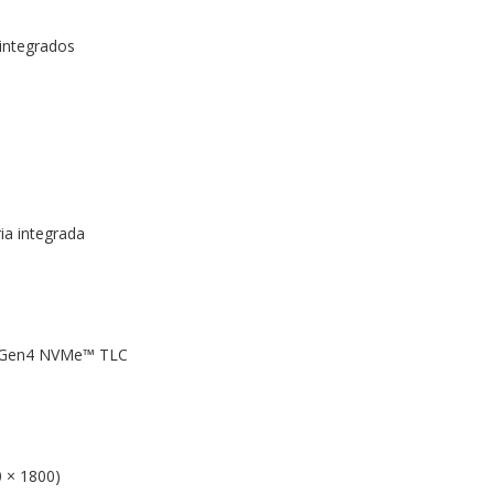
ntegrados
ia integrada
® Gen4 NVMe™ TLC
0 × 1800)