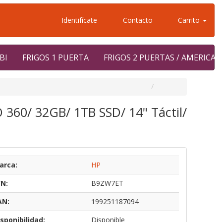
Identifícate
Contacto
Carrito
BI
FRIGOS 1 PUERTA
FRIGOS 2 PUERTAS / AMERICA
 360/ 32GB/ 1TB SSD/ 14" Táctil/
arca:
HP
/N:
B9ZW7ET
AN:
199251187094
sponibilidad:
Disponible