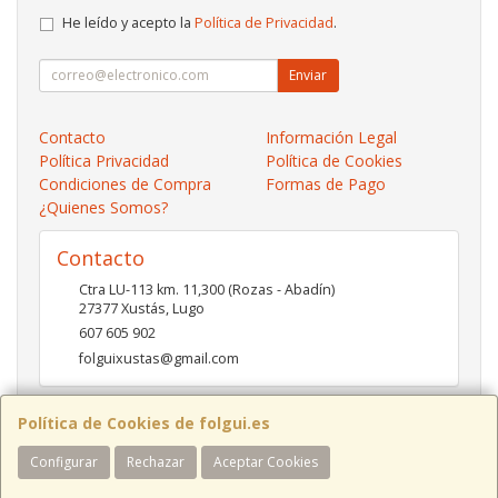
He leído y acepto la
Política de Privacidad
.
Enviar
Contacto
Información Legal
Política Privacidad
Política de Cookies
Condiciones de Compra
Formas de Pago
¿Quienes Somos?
Contacto
Ctra LU-113 km. 11,300 (Rozas - Abadín)
27377
Xustás
,
Lugo
607 605 902
folguixustas@gmail.com
Política de Cookies de folgui.es
Horario
Configurar
Rechazar
Aceptar Cookies
Lunes a viernes de 10:00 a 14:00 y de 16:00 a 20:00.
Sábados de 10:00 a 14:00 y de 16:00 a 19:00