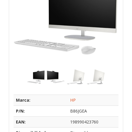
Marca:
HP
P/N:
B86JGEA
EAN:
198990423760