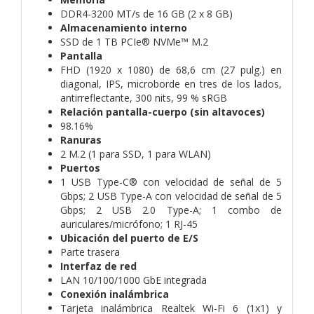
DDR4-3200 MT/s de 16 GB (2 x 8 GB)
Almacenamiento interno
SSD de 1 TB PCIe® NVMe™ M.2
Pantalla
FHD (1920 x 1080) de 68,6 cm (27 pulg.) en
diagonal, IPS, microborde en tres de los lados,
antirreflectante, 300 nits, 99 % sRGB
Relación pantalla-cuerpo (sin altavoces)
98.16%
Ranuras
2 M.2 (1 para SSD, 1 para WLAN)
Puertos
1 USB Type-C® con velocidad de señal de 5
Gbps; 2 USB Type-A con velocidad de señal de 5
Gbps; 2 USB 2.0 Type-A; 1 combo de
auriculares/micrófono; 1 RJ-45
Ubicación del puerto de E/S
Parte trasera
Interfaz de red
LAN 10/100/1000 GbE integrada
Conexión inalámbrica
Tarjeta inalámbrica Realtek Wi-Fi 6 (1x1) y