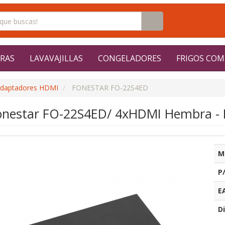
RAS
LAVAVAJILLAS
CONGELADORES
FRIGOS COM
daptadores HDMI
FONESTAR FO-22S4ED
Fonestar FO-22S4ED/ 4xHDMI Hembra 
M
P
E
Di