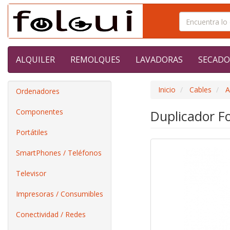
ALQUILER
REMOLQUES
LAVADORAS
SECADO
Inicio
Cables
A
Ordenadores
Componentes
Duplicador 
Portátiles
SmartPhones / Teléfonos
Televisor
Impresoras / Consumibles
Conectividad / Redes