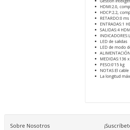
Gestión intelig
HDMI:2.0, compa
HDCP:2.2, compa
RETARDO:0 ms
ENTRADAS:1 HD
SALIDAS:4 HDM
INDICADORES:L
LED de salidas
LED de modo d
ALIMENTACIÓN:5
MEDIDAS:136 x
PESO:0'15 kg
NOTAS:El cable 
La longitud má
Sobre Nosotros
¡Suscríbet