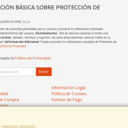
CIÓN BÁSICA SOBRE PROTECCIÓN DE
ALLERES XUSTAS, S.L.U.
der las consultas planteadas por el usuario y enviarle la información solicitada;
onsentimiento del usuario;
Destinatarios
: Solo se realizan cesiones si existe una
rechos
: Acceder, rectificar y suprimir, así como otros derechos, como se indica en la
nal;
Información Adicional
: Puede consultar la información completa de Protección de
olítica de Privacidad
.
acepto la
Política de Privacidad
.
Enviar
Información Legal
cidad
Política de Cookies
de Compra
Formas de Pago
mos?
 nuestros servicios.