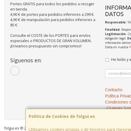
Portes GRATIS para todos los pedidos a recoger
INFORMA
en tienda.
DATOS
4,90 € de portes para pedidos inferiores a 299 €.
4,90 € de manipulación para pedidos inferiores a
Responsable
: T
85 €.
Finalidad
: Respon
Legitimación
: C
Consulte el COSTE de los PORTES para envíos
obligación legal;
De
especiales o PRODUCTOS DE GRAN VOLUMEN.
información adicio
¡Enviamos presupuesto sin compromiso!
Datos en nuestra
P
Síguenos en:
He leído y 
Contacto
Política Priva
Condiciones 
¿Quienes So
Política de Cookies de folgui.es
folgui.es © 2026
Utilizamos cookies propias y de terceros para mejorar