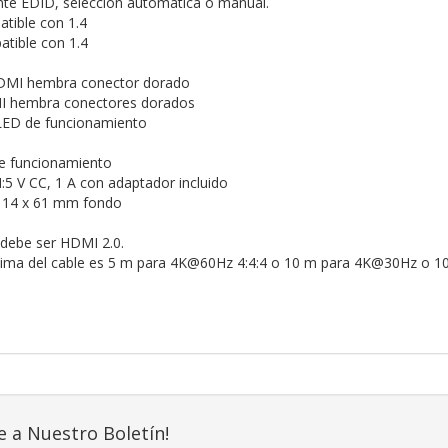
ente EDID, selección automática o manual.
tible con 1.4
tible con 1.4
MI hembra conector dorado
I hembra conectores dorados
ED de funcionamiento
e funcionamiento
 V CC, 1 A con adaptador incluido
 14 x 61 mm fondo
debe ser HDMI 2.0.
xima del cable es 5 m para 4K@60Hz 4:4:4 o 10 m para 4K@30Hz o 1
e a Nuestro Boletín!