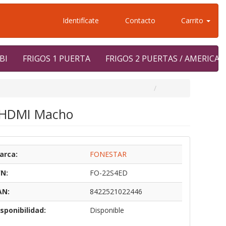
Identifícate
Contacto
Carrito
BI
FRIGOS 1 PUERTA
FRIGOS 2 PUERTAS / AMERICA
- HDMI Macho
arca:
FONESTAR
/N:
FO-22S4ED
AN:
8422521022446
sponibilidad:
Disponible