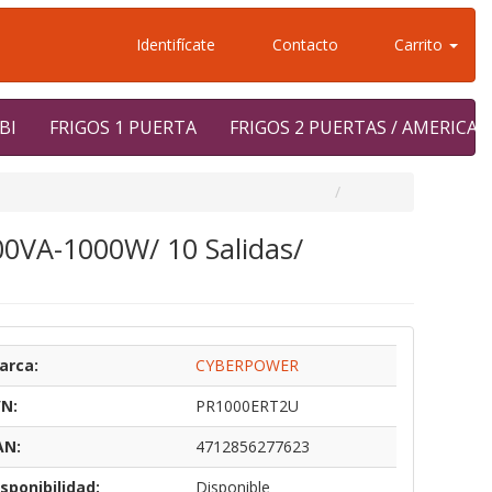
Identifícate
Contacto
Carrito
BI
FRIGOS 1 PUERTA
FRIGOS 2 PUERTAS / AMERICA
00VA-1000W/ 10 Salidas/
arca:
CYBERPOWER
/N:
PR1000ERT2U
AN:
4712856277623
sponibilidad:
Disponible