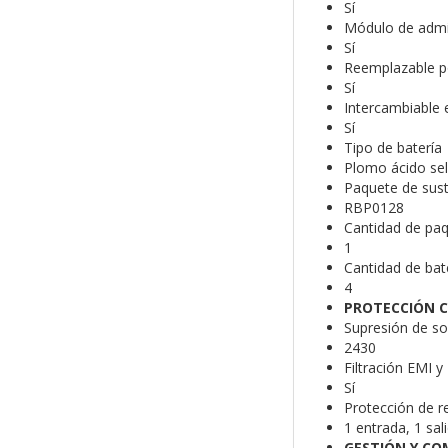
Sí
Módulo de admin
Sí
Reemplazable po
Sí
Intercambiable 
Sí
Tipo de batería
Plomo ácido sel
Paquete de sust
RBP0128
Cantidad de paqu
1
Cantidad de bate
4
PROTECCIÓN C
Supresión de sob
2430
Filtración EMI y
Sí
Protección de r
1 entrada, 1 sal
GESTIÓN Y CO