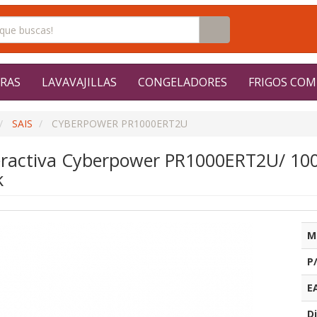
RAS
LAVAVAJILLAS
CONGELADORES
FRIGOS COM
SAIS
CYBERPOWER PR1000ERT2U
teractiva Cyberpower PR1000ERT2U/ 10
k
M
P
E
Di