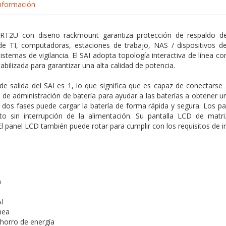
nformación
T2U con diseño rackmount garantiza protección de respaldo de 
de TI, computadoras, estaciones de trabajo, NAS / dispositivos d
sistemas de vigilancia. El SAI adopta topología interactiva de línea c
abilizada para garantizar una alta calidad de potencia.
 de salida del SAI es 1, lo que significa que es capaz de conectars
de administración de batería para ayudar a las baterías a obtener una v
n dos fases puede cargar la batería de forma rápida y segura. Los p
to sin interrupción de la alimentación. Su pantalla LCD de matri
El panel LCD también puede rotar para cumplir con los requisitos de in
a
I
ínea
horro de energía