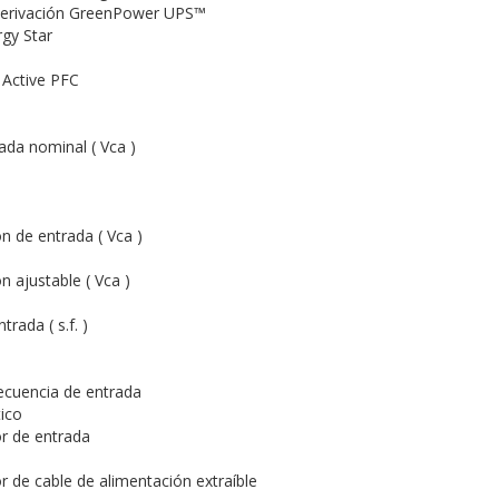
derivación GreenPower UPS™
rgy Star
 Active PFC
ada nominal ( Vca )
n de entrada ( Vca )
 ajustable ( Vca )
rada ( s.f. )
ecuencia de entrada
ico
r de entrada
r de cable de alimentación extraíble