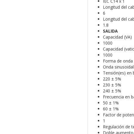
IEC C14 x 1
Longitud del cab
6
Longitud del ca
1.8
SALIDA
Capacidad (VA)
1000
Capacidad (vati
1000
Forma de onda 
Onda sinusoidal
Tensión(es) en b
220 ± 5%
230 ± 5%
240 ± 5%
Frecuencia en bat
50 ± 1%
60 ± 1%
Factor de poten
1
Regulación de t
Doble aumento, 