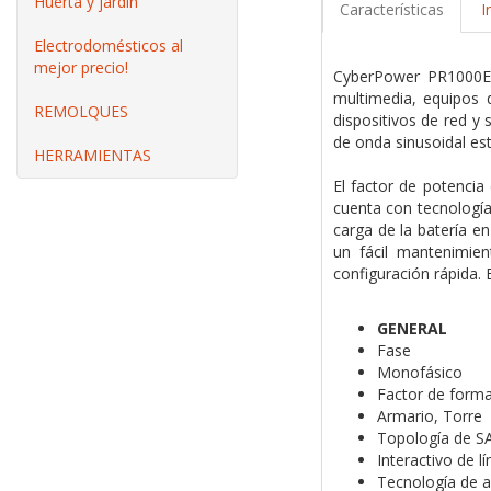
Huerta y jardín
Características
I
Electrodomésticos al
mejor precio!
CyberPower PR1000ER
multimedia, equipos 
REMOLQUES
dispositivos de red y 
de onda sinusoidal est
HERRAMIENTAS
El factor de potencia
cuenta con tecnología 
carga de la batería e
un fácil mantenimien
configuración rápida. 
GENERAL
Fase
Monofásico
Factor de form
Armario, Torre
Topología de SA
Interactivo de l
Tecnología de a