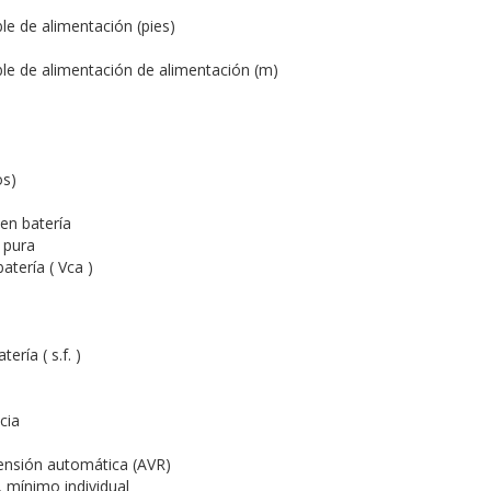
le de alimentación (pies)
ble de alimentación de alimentación (m)
os)
en batería
 pura
atería ( Vca )
ería ( s.f. )
cia
ensión automática (AVR)
mínimo individual