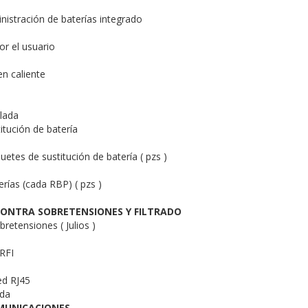
istración de baterías integrado
r el usuario
en caliente
lada
itución de batería
etes de sustitución de batería ( pzs )
rías (cada RBP) ( pzs )
ONTRA SOBRETENSIONES Y FILTRADO
retensiones ( Julios )
 RFI
ed RJ45
ida
MUNICACIONES