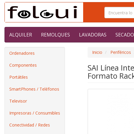
ALQUILER
REMOLQUES
LAVADORAS
SECADO
Inicio
Periféricos
Ordenadores
Componentes
SAI Línea In
Formato Rac
Portátiles
SmartPhones / Teléfonos
Televisor
Impresoras / Consumibles
Conectividad / Redes