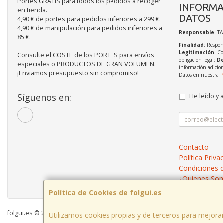
Portes GRATIS para todos los pedidos a recoger
INFORMA
en tienda.
DATOS
4,90 € de portes para pedidos inferiores a 299 €.
4,90 € de manipulación para pedidos inferiores a
Responsable
: T
85 €.
Finalidad
: Respon
Legitimación
: C
Consulte el COSTE de los PORTES para envíos
obligación legal;
De
especiales o PRODUCTOS DE GRAN VOLUMEN.
información adicio
¡Enviamos presupuesto sin compromiso!
Datos en nuestra
P
Síguenos en:
He leído y 
Contacto
Política Priva
Condiciones 
¿Quienes So
Política de Cookies de folgui.es
folgui.es © 2026
Utilizamos cookies propias y de terceros para mejorar