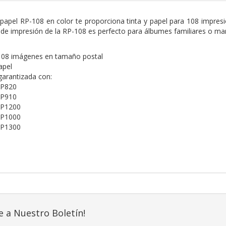
y papel RP-108 en color te proporciona tinta y papel para 108 impre
de impresión de la RP-108 es perfecto para álbumes familiares o mar
108 imágenes en tamaño postal
apel
garantizada con:
CP820
CP910
CP1200
CP1000
CP1300
e a Nuestro Boletín!