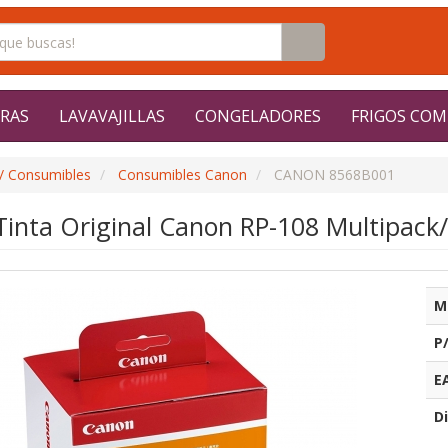
RAS
LAVAVAJILLAS
CONGELADORES
FRIGOS COM
/ Consumibles
Consumibles Canon
CANON 8568B001
inta Original Canon RP-108 Multipack/ 
M
P
E
Di