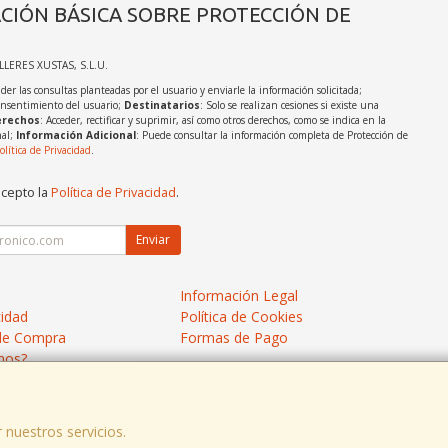
CIÓN BÁSICA SOBRE PROTECCIÓN DE
ALLERES XUSTAS, S.L.U.
der las consultas planteadas por el usuario y enviarle la información solicitada;
onsentimiento del usuario;
Destinatarios
: Solo se realizan cesiones si existe una
rechos
: Acceder, rectificar y suprimir, así como otros derechos, como se indica en la
nal;
Información Adicional
: Puede consultar la información completa de Protección de
olítica de Privacidad
.
acepto la
Política de Privacidad
.
Enviar
Información Legal
cidad
Política de Cookies
de Compra
Formas de Pago
mos?
 nuestros servicios.