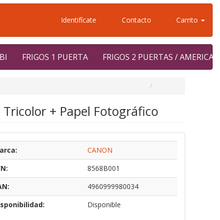
Identifícate
Contacto
Carrito
BI
FRIGOS 1 PUERTA
FRIGOS 2 PUERTAS / AMERICA
Tricolor + Papel Fotográfico
arca:
CANON
/N:
8568B001
AN:
4960999980034
sponibilidad:
Disponible