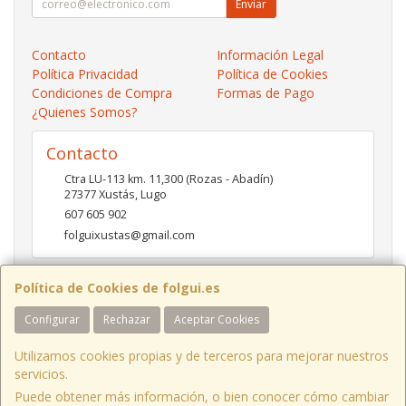
Enviar
Contacto
Información Legal
Política Privacidad
Política de Cookies
Condiciones de Compra
Formas de Pago
¿Quienes Somos?
Contacto
Ctra LU-113 km. 11,300 (Rozas - Abadín)
27377
Xustás
,
Lugo
607 605 902
folguixustas@gmail.com
Política de Cookies de folgui.es
Horario
Configurar
Rechazar
Aceptar Cookies
Lunes a viernes de 10:00 a 14:00 y de 16:00 a 20:00.
Sábados de 10:00 a 14:00 y de 16:00 a 19:00
Utilizamos cookies propias y de terceros para mejorar nuestros
servicios.
Puede obtener más información, o bien conocer cómo cambiar
Ctra LU-113 Km 11,300 Xustás Lugo, España. - C.I.F.: B27261130 - Tfno: