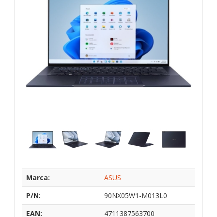
Marca:
ASUS
P/N:
90NX05W1-M013L0
EAN:
4711387563700