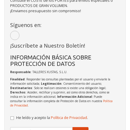
Consulte el COSTE de los PORTES para envíos especiales o
PRODUCTOS DE GRAN VOLUMEN.
¡Enviamos presupuesto sin compromiso!
Síguenos en:
¡Suscríbete a Nuestro Boletín!
INFORMACIÓN BÁSICA SOBRE
PROTECCIÓN DE DATOS
Responsable
: TALLERES XUSTAS, S.L.U.
Finalidad
: Responder las consultas planteadas por el usuario y enviarle la
información solicitada;
Legitimación
: Consentimiento del usuario;
Destinatarios
: Solo se realizan cesiones si existe una obligación legal;
Derechos
: Acceder, rectificar y suprimir, así como otros derechos, como se
indica en la información adicional;
Información Adicional
: Puede
consultar la información completa de Protección de Datos en nuestra
Política
de Privacidad
.
He leído y acepto la
Política de Privacidad
.