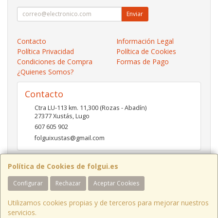
Enviar
Contacto
Información Legal
Política Privacidad
Política de Cookies
Condiciones de Compra
Formas de Pago
¿Quienes Somos?
Contacto
Ctra LU-113 km. 11,300 (Rozas - Abadín)
27377
Xustás
,
Lugo
607 605 902
folguixustas@gmail.com
Política de Cookies de folgui.es
Horario
Configurar
Rechazar
Aceptar Cookies
Lunes a viernes de 10:00 a 14:00 y de 16:00 a 20:00.
Sábados de 10:00 a 14:00 y de 16:00 a 19:00
Utilizamos cookies propias y de terceros para mejorar nuestros
servicios.