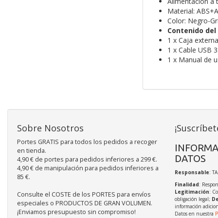
Alimentación a 
Material: ABS+A
Color: Negro-Gr
Contenido del
1 x Caja externa
1 x Cable USB 3
1 x Manual de u
Sobre Nosotros
¡Suscríbet
Portes GRATIS para todos los pedidos a recoger
INFORMA
en tienda.
DATOS
4,90 € de portes para pedidos inferiores a 299 €.
4,90 € de manipulación para pedidos inferiores a
Responsable
: T
85 €.
Finalidad
: Respon
Legitimación
: C
Consulte el COSTE de los PORTES para envíos
obligación legal;
De
especiales o PRODUCTOS DE GRAN VOLUMEN.
información adicio
¡Enviamos presupuesto sin compromiso!
Datos en nuestra
P