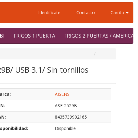
Identifícate
Contacto
Carrito
BI
FRIGOS 1 PUERTA
FRIGOS 2 PUERTAS / AMERICA
B/ USB 3.1/ Sin tornillos
arca:
AISENS
/N:
ASE-2529B
AN:
8435739902165
sponibilidad:
Disponible