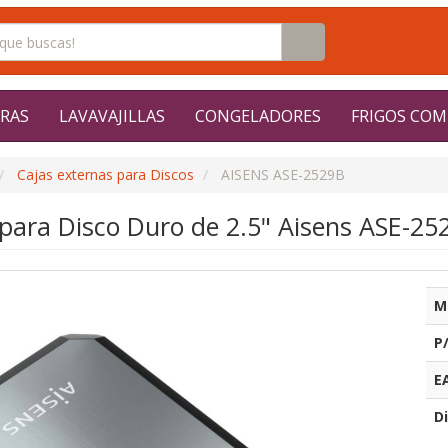
RAS
LAVAVAJILLAS
CONGELADORES
FRIGOS COM
Cajas externas para Discos
AISENS ASE-2529B
para Disco Duro de 2.5" Aisens ASE-2529
M
P
E
Di