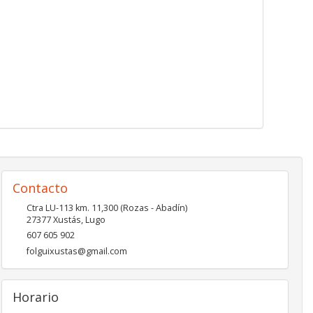
Contacto
Ctra LU-113 km. 11,300 (Rozas - Abadín)
27377
Xustás
,
Lugo
607 605 902
folguixustas@gmail.com
Horario