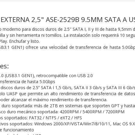
A EXTERNA 2,5" ASE-2529B 9.5MM SATA A U
 moderno para discos duros de 2.5" SATA I, II y III de hasta 9,5mm de
lla y sin herramienta ni tornillos. La instalación solo requerirá 10 seg
ay. Enchufar y listo.
B3.1 GEN1) ofrece una velocidad de transferencia de hasta 5.0Gbps
es:
.0 (USB3.1 GEN1), retrocompatible con USB 2.0
ansferencia de hasta 5.0Gbps
discos duros de 2.5” SATA I 1,5 Gb/s, SATA II 3 Gb/s y SATA III 6 Gb
lo UASP que permite un alto rendimiento de transferencia de datos 
oder alcanzar el máximo rendimiento de transferencia.
 duro soportada: más de 2TB en sistemas que soporten GPT y hasta 
disco duro mecánico soportada: 4200RPM / 5400RPM / 7200RPM
os soportados: FAT32 / NTFS / eXT2 / HFS
tivos soportados: Windows 2000/XP/VISTA/Win7/8/10/11, Mac OS 9.
de funcionamiento