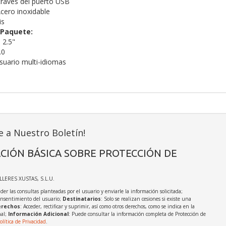
través del puerto USB
cero inoxidable
is
 Paquete:
 2.5"
.0
suario multi-idiomas
e a Nuestro Boletín!
CIÓN BÁSICA SOBRE PROTECCIÓN DE
ALLERES XUSTAS, S.L.U.
der las consultas planteadas por el usuario y enviarle la información solicitada;
onsentimiento del usuario;
Destinatarios
: Solo se realizan cesiones si existe una
rechos
: Acceder, rectificar y suprimir, así como otros derechos, como se indica en la
nal;
Información Adicional
: Puede consultar la información completa de Protección de
olítica de Privacidad
.