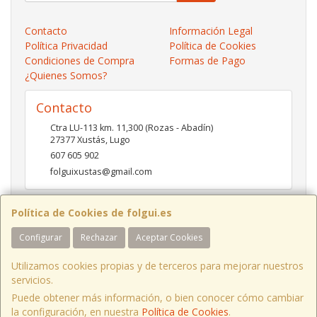
Contacto
Información Legal
Política Privacidad
Política de Cookies
Condiciones de Compra
Formas de Pago
¿Quienes Somos?
Contacto
Ctra LU-113 km. 11,300 (Rozas - Abadín)
27377
Xustás
,
Lugo
607 605 902
folguixustas@gmail.com
Política de Cookies de folgui.es
Horario
Configurar
Rechazar
Aceptar Cookies
Lunes a viernes de 10:00 a 14:00 y de 16:00 a 20:00.
Sábados de 10:00 a 14:00 y de 16:00 a 19:00
Utilizamos cookies propias y de terceros para mejorar nuestros
servicios.
Puede obtener más información, o bien conocer cómo cambiar
Ctra LU-113 Km 11,300 Xustás Lugo, España. - C.I.F.: B27261130 - Tfno:
la configuración, en nuestra
Política de Cookies
.
607 605 902