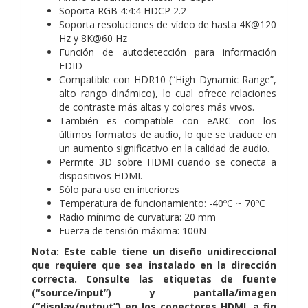
Soporta RGB 4:4:4 HDCP 2.2
Soporta resoluciones de vídeo de hasta 4K@120
Hz y 8K@60 Hz
Función de autodetección para información
EDID
Compatible con HDR10 (“High Dynamic Range”,
alto rango dinámico), lo cual ofrece relaciones
de contraste más altas y colores más vivos.
También es compatible con eARC con los
últimos formatos de audio, lo que se traduce en
un aumento significativo en la calidad de audio.
Permite 3D sobre HDMI cuando se conecta a
dispositivos HDMI.
Sólo para uso en interiores
Temperatura de funcionamiento: -40ºC ~ 70ºC
Radio mínimo de curvatura: 20 mm
Fuerza de tensión máxima: 100N
Nota: Este cable tiene un diseño unidireccional
que requiere que sea instalado en la dirección
correcta. Consulte las etiquetas de fuente
(“source/input”) y pantalla/imagen
(“display/output”) en los conectores HDMI, a fin