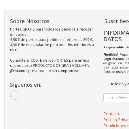
Sobre Nosotros
¡Suscríbet
Portes GRATIS para todos los pedidos a recoger
INFORMA
en tienda.
DATOS
4,90 € de portes para pedidos inferiores a 299 €.
4,90 € de manipulación para pedidos inferiores a
Responsable
: T
85 €.
Finalidad
: Respon
Legitimación
: C
Consulte el COSTE de los PORTES para envíos
obligación legal;
De
especiales o PRODUCTOS DE GRAN VOLUMEN.
información adicio
¡Enviamos presupuesto sin compromiso!
Datos en nuestra
P
Síguenos en:
He leído y 
Contacto
Política Priva
Condiciones 