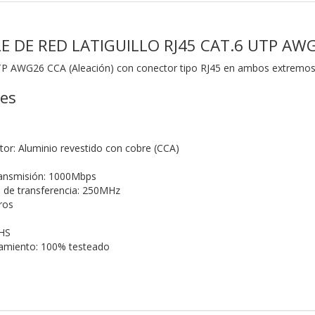
LE DE RED LATIGUILLO RJ45 CAT.6 UTP AW
TP AWG26 CCA (Aleación) con conector tipo RJ45 en ambos extremo
nes
tor: Aluminio revestido con cobre (CCA)
ransmisión: 1000Mbps
 de transferencia: 250MHz
ros
HS
namiento: 100% testeado