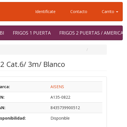
Identifícate
Contacto
Carrito
BI
FRIGOS 1 PUERTA
FRIGOS 2 PUERTAS / AMERICA
2 Cat.6/ 3m/ Blanco
arca:
AISENS
/N:
A135-0822
AN:
8435739900512
sponibilidad:
Disponible