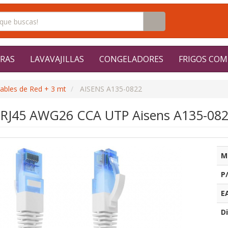
RAS
LAVAVAJILLAS
CONGELADORES
FRIGOS COM
ables de Red + 3 mt
AISENS A135-0822
 RJ45 AWG26 CCA UTP Aisens A135-082
M
P
E
Di