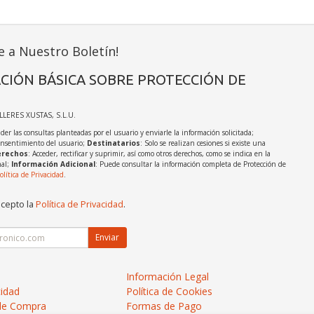
e a Nuestro Boletín!
CIÓN BÁSICA SOBRE PROTECCIÓN DE
ALLERES XUSTAS, S.L.U.
der las consultas planteadas por el usuario y enviarle la información solicitada;
onsentimiento del usuario;
Destinatarios
: Solo se realizan cesiones si existe una
rechos
: Acceder, rectificar y suprimir, así como otros derechos, como se indica en la
nal;
Información Adicional
: Puede consultar la información completa de Protección de
olítica de Privacidad
.
acepto la
Política de Privacidad
.
Enviar
Información Legal
cidad
Política de Cookies
de Compra
Formas de Pago