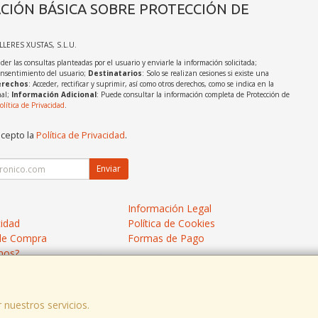
CIÓN BÁSICA SOBRE PROTECCIÓN DE
ALLERES XUSTAS, S.L.U.
der las consultas planteadas por el usuario y enviarle la información solicitada;
onsentimiento del usuario;
Destinatarios
: Solo se realizan cesiones si existe una
rechos
: Acceder, rectificar y suprimir, así como otros derechos, como se indica en la
nal;
Información Adicional
: Puede consultar la información completa de Protección de
olítica de Privacidad
.
acepto la
Política de Privacidad
.
Enviar
Información Legal
cidad
Política de Cookies
de Compra
Formas de Pago
mos?
 nuestros servicios.