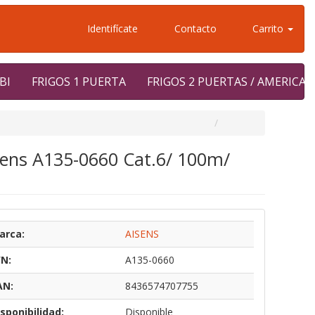
Identifícate
Contacto
Carrito
BI
FRIGOS 1 PUERTA
FRIGOS 2 PUERTAS / AMERICA
sens A135-0660 Cat.6/ 100m/
arca:
AISENS
/N:
A135-0660
AN:
8436574707755
sponibilidad:
Disponible