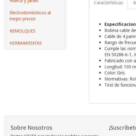
Huerta y jardín
Características
I
Electrodomésticos al
mejor precio!
Especificacio
Bobina cable d
REMOLQUES
Cable de 4 par
Rango de frecu
HERRAMIENTAS
Cumple las norm
EN 50288-6-1, I
Fabricado con a
Longitud: 100 
Color: Gris
Normativas: Ro
Test de funcio
Sobre Nosotros
¡Suscríbet