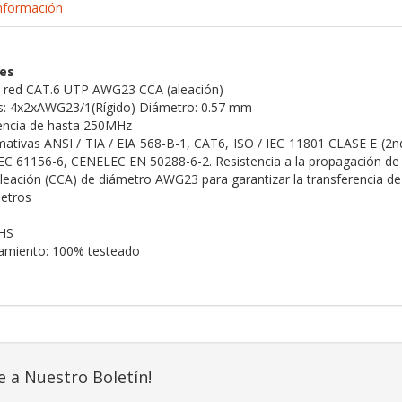
nformación
nes
e red CAT.6 UTP AWG23 CCA (aleación)
es: 4x2xAWG23/1(Rígido) Diámetro: 0.57 mm
encia de hasta 250MHz
ativas ANSI / TIA / EIA 568-B-1, CAT6, ISO / IEC 11801 CLASE E (
EC 61156-6, CENELEC EN 50288-6-2. Resistencia a la propagación de 
leación (CCA) de diámetro AWG23 para garantizar la transferencia de
metros
HS
namiento: 100% testeado
e a Nuestro Boletín!