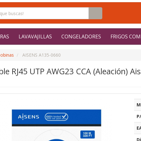
RAS
LAVAVAJILLAS
CONGELADORES
FRIGOS COM
obinas
AISENS A135-0660
ble RJ45 UTP AWG23 CCA (Aleación) Ai
M
P
E
Di