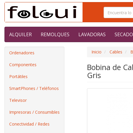
ALQUILER
REMOLQUES
LAVADORAS
SECADO
Inicio
Cables
B
Ordenadores
Componentes
Bobina de Ca
Gris
Portátiles
SmartPhones / Teléfonos
Televisor
Impresoras / Consumibles
Conectividad / Redes