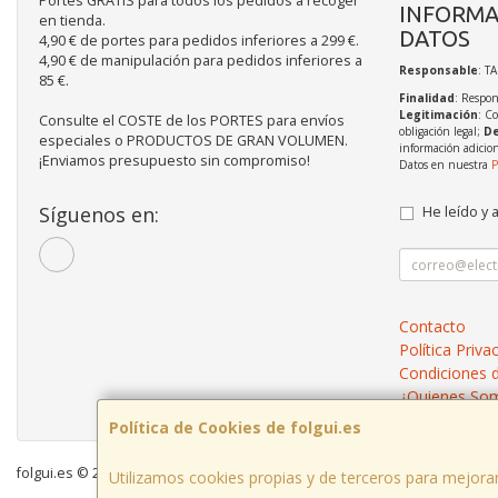
Portes GRATIS para todos los pedidos a recoger
INFORMA
en tienda.
DATOS
4,90 € de portes para pedidos inferiores a 299 €.
4,90 € de manipulación para pedidos inferiores a
Responsable
: T
85 €.
Finalidad
: Respon
Legitimación
: C
Consulte el COSTE de los PORTES para envíos
obligación legal;
De
especiales o PRODUCTOS DE GRAN VOLUMEN.
información adicio
¡Enviamos presupuesto sin compromiso!
Datos en nuestra
P
Síguenos en:
He leído y 
Contacto
Política Priva
Condiciones 
¿Quienes So
Política de Cookies de folgui.es
folgui.es © 2026
Utilizamos cookies propias y de terceros para mejorar