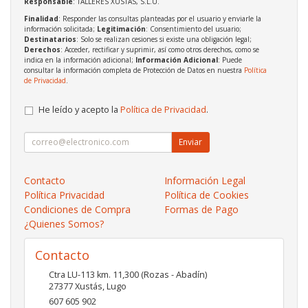
Responsable
: TALLERES XUSTAS, S.L.U.
Finalidad
: Responder las consultas planteadas por el usuario y enviarle la
información solicitada;
Legitimación
: Consentimiento del usuario;
Destinatarios
: Solo se realizan cesiones si existe una obligación legal;
Derechos
: Acceder, rectificar y suprimir, así como otros derechos, como se
indica en la información adicional;
Información Adicional
: Puede
consultar la información completa de Protección de Datos en nuestra
Política
de Privacidad
.
He leído y acepto la
Política de Privacidad
.
Enviar
Contacto
Información Legal
Política Privacidad
Política de Cookies
Condiciones de Compra
Formas de Pago
¿Quienes Somos?
Contacto
Ctra LU-113 km. 11,300 (Rozas - Abadín)
27377
Xustás
,
Lugo
607 605 902