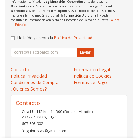
información solicitada;
Legitimación
: Consentimiento del usuario;
Destinatarios
: Solo se realizan cesiones si existe una obligación legal;
Derechos
: Acceder, rectificar y suprimir, así como otros derechos, como se
indica en la información adicional;
Información Adicional
: Puede
consultar la información completa de Protección de Datos en nuestra
Política
de Privacidad
.
He leído y acepto la
Política de Privacidad
.
Enviar
Contacto
Información Legal
Política Privacidad
Política de Cookies
Condiciones de Compra
Formas de Pago
¿Quienes Somos?
Contacto
Ctra LU-113 km. 11,300 (Rozas - Abadín)
27377
Xustás
,
Lugo
607 605 902
folguixustas@gmail.com