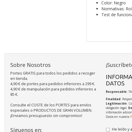
Color: Negro
Normativas: Ro
Test de funcio
Sobre Nosotros
¡Suscríbet
Portes GRATIS para todos los pedidos a recoger
INFORMA
en tienda.
DATOS
4,90 € de portes para pedidos inferiores a 299 €.
4,90 € de manipulación para pedidos inferiores a
Responsable
: T
85 €.
Finalidad
: Respon
Legitimación
: C
Consulte el COSTE de los PORTES para envíos
obligación legal;
De
especiales o PRODUCTOS DE GRAN VOLUMEN.
información adicio
¡Enviamos presupuesto sin compromiso!
Datos en nuestra
P
Síguenos en:
He leído y 