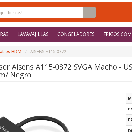
RAS
LAVAVAJILLAS
CONGELADORES
FRIGOS COM
ables HDMI
AISENS A115-0872
sor Aisens A115-0872 SVGA Macho - U
m/ Negro
M
P
E
Di