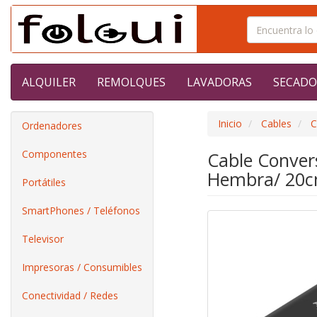
ALQUILER
REMOLQUES
LAVADORAS
SECADO
Inicio
Cables
C
Ordenadores
Componentes
Cable Conver
Hembra/ 20c
Portátiles
SmartPhones / Teléfonos
Televisor
Impresoras / Consumibles
Conectividad / Redes