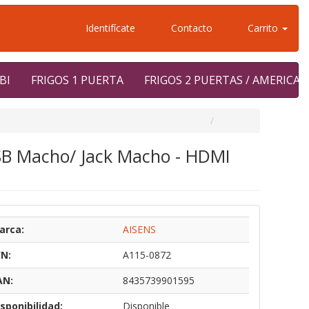
Identifícate
Contacto
Carrito
BI
FRIGOS 1 PUERTA
FRIGOS 2 PUERTAS / AMERICA
SB Macho/ Jack Macho - HDMI
arca:
AISENS
/N:
A115-0872
AN:
8435739901595
sponibilidad:
Disponible