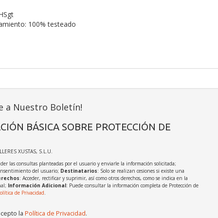
HSgt
namiento: 100% testeado
e a Nuestro Boletín!
CIÓN BÁSICA SOBRE PROTECCIÓN DE
ALLERES XUSTAS, S.L.U.
der las consultas planteadas por el usuario y enviarle la información solicitada;
onsentimiento del usuario;
Destinatarios
: Solo se realizan cesiones si existe una
rechos
: Acceder, rectificar y suprimir, así como otros derechos, como se indica en la
nal;
Información Adicional
: Puede consultar la información completa de Protección de
olítica de Privacidad
.
acepto la
Política de Privacidad
.