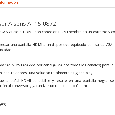
nformación
sor Aisens A115-0872
VGA y audio a HDMI, con conector HDMI hembra en un extremo y c
nectar una pantalla HDMI a un dispositivo equipado con salida VGA, 
bilidad.
a 165MHz/1.65Gbps por canal (6.75Gbps todos los canales) para la s
ni controladores, una solución totalmente plug and play
e la señal HDMI se debilite y resulte en una pantalla negra, 
ción al conversor y garantizar un rendimiento óptimo.
nes
M