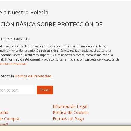
e a Nuestro Boletín!
CIÓN BÁSICA SOBRE PROTECCIÓN DE
ALLERES XUSTAS, S.L.U.
der las consultas planteadas por el usuario y enviarle la información solicitada;
onsentimiento del usuario;
Destinatarios
: Solo se realizan cesiones si existe una
rechos
: Acceder, rectificar y suprimir, así como otros derechos, como se indica en la
nal;
Información Adicional
: Puede consultar la información completa de Protección de
olítica de Privacidad
.
acepto la
Política de Privacidad
.
Enviar
Información Legal
cidad
Política de Cookies
de Compra
Formas de Pago
mos?