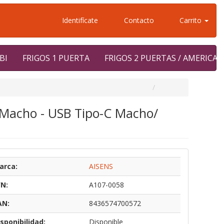
Identifícate
Contacto
Carrito
BI
FRIGOS 1 PUERTA
FRIGOS 2 PUERTAS / AMERICA
 Macho - USB Tipo-C Macho/
arca:
AISENS
/N:
A107-0058
AN:
8436574700572
sponibilidad:
Disponible