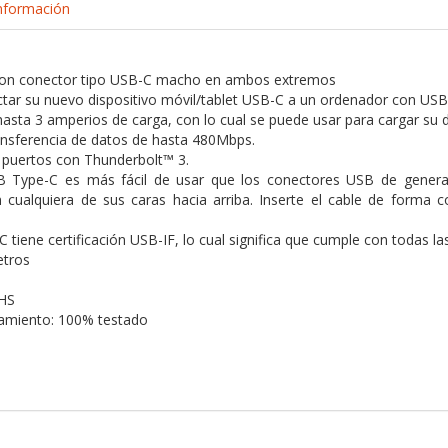
nformación
con conector tipo USB-C macho en ambos extremos
ctar su nuevo dispositivo móvil/tablet USB-C a un ordenador con US
hasta 3 amperios de carga, con lo cual se puede usar para cargar su dis
ansferencia de datos de hasta 480Mbps.
 puertos con Thunderbolt™ 3.
B Type-C es más fácil de usar que los conectores USB de generaci
n cualquiera de sus caras hacia arriba. Inserte el cable de forma 
 tiene certificación USB-IF, lo cual significa que cumple con todas la
etros
HS
namiento: 100% testado