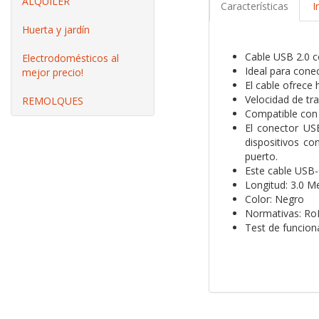
ALQUILER
Características
I
Huerta y jardín
Cable USB 2.0 
Electrodomésticos al
Ideal para cone
mejor precio!
El cable ofrece 
Velocidad de tr
REMOLQUES
Compatible con
El conector US
dispositivos co
puerto.
Este cable USB-C
Longitud: 3.0 M
Color: Negro
Normativas: Ro
Test de funcio