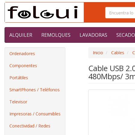
ALQUILER
REMOLQUES
LAVADORAS
SECADO
Inicio
Cables
C
Ordenadores
Componentes
Cable USB 2.
480Mbps/ 3m
Portátiles
SmartPhones / Teléfonos
Televisor
Impresoras / Consumibles
Conectividad / Redes