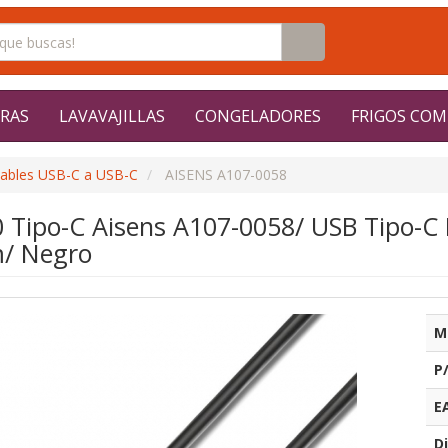
RAS
LAVAVAJILLAS
CONGELADORES
FRIGOS COM
ables USB-C a USB-C
AISENS A107-0058
0 Tipo-C Aisens A107-0058/ USB Tipo-C
/ Negro
M
P
E
Di