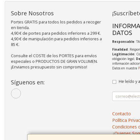
Sobre Nosotros
¡Suscríbet
Portes GRATIS para todos los pedidos a recoger
INFORMA
en tienda.
DATOS
4,90 € de portes para pedidos inferiores a 299 €.
4,90 € de manipulación para pedidos inferiores a
Responsable
: T
85 €.
Finalidad
: Respon
Legitimación
: C
Consulte el COSTE de los PORTES para envíos
obligación legal;
De
especiales o PRODUCTOS DE GRAN VOLUMEN.
información adicio
¡Enviamos presupuesto sin compromiso!
Datos en nuestra
P
Síguenos en:
He leído y 
Contacto
Política Priva
Condiciones 
¿Quienes So