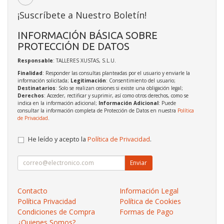
¡Suscríbete a Nuestro Boletín!
INFORMACIÓN BÁSICA SOBRE
PROTECCIÓN DE DATOS
Responsable
: TALLERES XUSTAS, S.L.U.
Finalidad
: Responder las consultas planteadas por el usuario y enviarle la
información solicitada;
Legitimación
: Consentimiento del usuario;
Destinatarios
: Solo se realizan cesiones si existe una obligación legal;
Derechos
: Acceder, rectificar y suprimir, así como otros derechos, como se
indica en la información adicional;
Información Adicional
: Puede
consultar la información completa de Protección de Datos en nuestra
Política
de Privacidad
.
He leído y acepto la
Política de Privacidad
.
Enviar
Contacto
Información Legal
Política Privacidad
Política de Cookies
Condiciones de Compra
Formas de Pago
¿Quienes Somos?