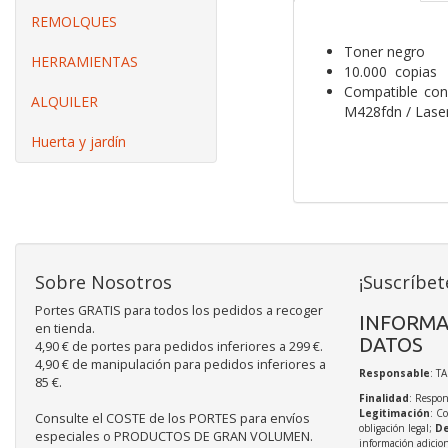
REMOLQUES
Toner negro
HERRAMIENTAS
10.000 copias
Compatible con
ALQUILER
M428fdn / Lase
Huerta y jardín
Sobre Nosotros
¡Suscríbet
Portes GRATIS para todos los pedidos a recoger
INFORMA
en tienda.
DATOS
4,90 € de portes para pedidos inferiores a 299 €.
4,90 € de manipulación para pedidos inferiores a
Responsable
: T
85 €.
Finalidad
: Respon
Legitimación
: C
Consulte el COSTE de los PORTES para envíos
obligación legal;
De
especiales o PRODUCTOS DE GRAN VOLUMEN.
información adicio