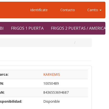
Identifícate
Contacto
Carrito
BI
FRIGOS 1 PUERTA
FRIGOS 2 PUERTAS / AMERICA
arca:
KARKEMIS
/N:
10050489
AN:
8436553694687
sponibilidad:
Disponible