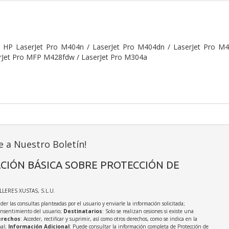
 HP LaserJet Pro M404n / LaserJet Pro M404dn / LaserJet Pro M
rJet Pro MFP M428fdw / LaserJet Pro M304a
e a Nuestro Boletín!
CIÓN BÁSICA SOBRE PROTECCIÓN DE
ALLERES XUSTAS, S.L.U.
der las consultas planteadas por el usuario y enviarle la información solicitada;
onsentimiento del usuario;
Destinatarios
: Solo se realizan cesiones si existe una
rechos
: Acceder, rectificar y suprimir, así como otros derechos, como se indica en la
nal;
Información Adicional
: Puede consultar la información completa de Protección de