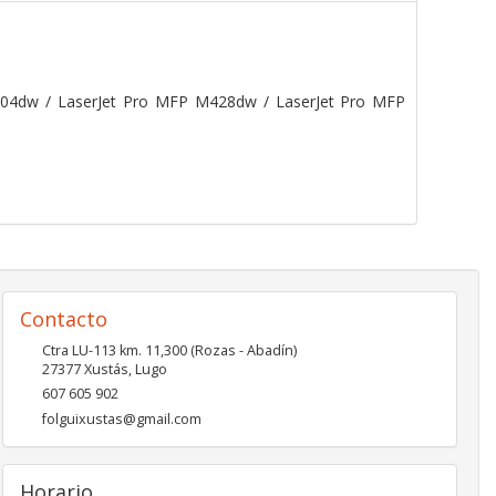
404dw / LaserJet Pro MFP M428dw / LaserJet Pro MFP
Contacto
Ctra LU-113 km. 11,300 (Rozas - Abadín)
27377
Xustás
,
Lugo
607 605 902
folguixustas@gmail.com
Horario