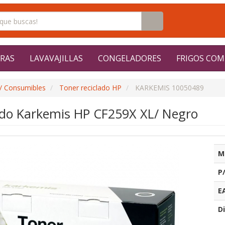
RAS
LAVAVAJILLAS
CONGELADORES
FRIGOS COM
/ Consumibles
Toner reciclado HP
KARKEMIS 10050489
ado Karkemis HP CF259X XL/ Negro
M
P
E
Di