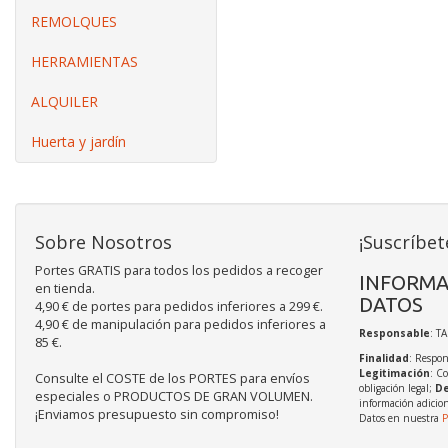
REMOLQUES
HERRAMIENTAS
ALQUILER
Huerta y jardín
Sobre Nosotros
¡Suscríbet
Portes GRATIS para todos los pedidos a recoger
INFORMA
en tienda.
DATOS
4,90 € de portes para pedidos inferiores a 299 €.
4,90 € de manipulación para pedidos inferiores a
Responsable
: T
85 €.
Finalidad
: Respon
Legitimación
: C
Consulte el COSTE de los PORTES para envíos
obligación legal;
De
especiales o PRODUCTOS DE GRAN VOLUMEN.
información adicio
¡Enviamos presupuesto sin compromiso!
Datos en nuestra
P