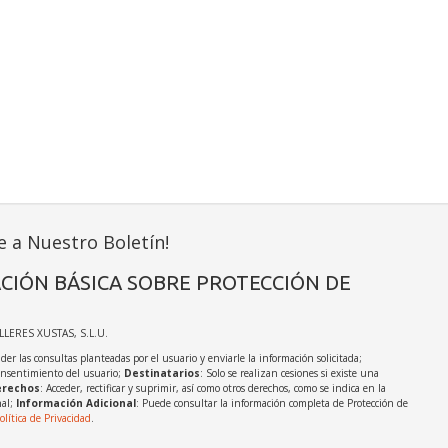
e a Nuestro Boletín!
CIÓN BÁSICA SOBRE PROTECCIÓN DE
ALLERES XUSTAS, S.L.U.
der las consultas planteadas por el usuario y enviarle la información solicitada;
onsentimiento del usuario;
Destinatarios
: Solo se realizan cesiones si existe una
rechos
: Acceder, rectificar y suprimir, así como otros derechos, como se indica en la
nal;
Información Adicional
: Puede consultar la información completa de Protección de
olítica de Privacidad
.