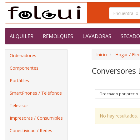
ALQUILER
REMOLQUES
LAVADORAS
SECADO
Inicio
Hogar / Ele
Ordenadores
Componentes
Conversores 
Portátiles
SmartPhones / Teléfonos
Televisor
No hay resultados.
Impresoras / Consumibles
Conectividad / Redes