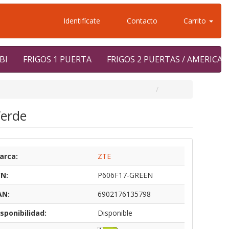
Identifícate
Contacto
Carrito
BI
FRIGOS 1 PUERTA
FRIGOS 2 PUERTAS / AMERICA
Verde
arca:
ZTE
/N:
P606F17-GREEN
AN:
6902176135798
sponibilidad:
Disponible