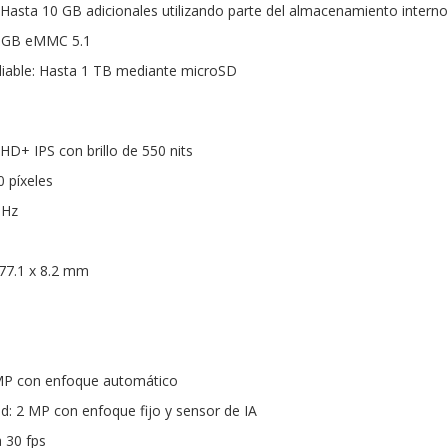
Hasta 10 GB adicionales utilizando parte del almacenamiento interno
 GB eMMC 5.1
able: Hasta 1 TB mediante microSD
 HD+ IPS con brillo de 550 nits
0 píxeles
 Hz
77.1 x 8.2 mm
 MP con enfoque automático
: 2 MP con enfoque fijo y sensor de IA
 30 fps