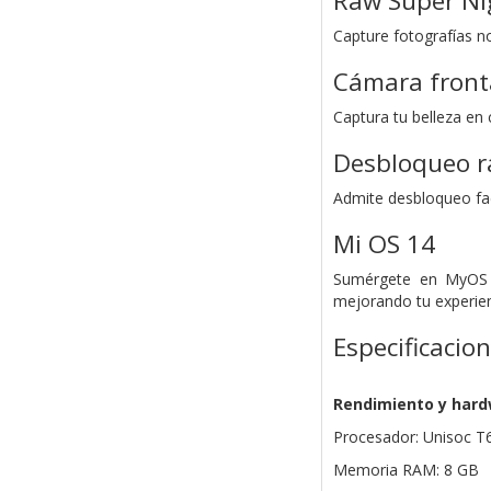
Raw Super Ni
Capture fotografías no
Cámara front
Captura tu belleza e
Desbloqueo r
Admite desbloqueo fac
Mi OS 14
Sumérgete en MyOS 1
mejorando tu experien
Especificacio
Rendimiento y har
Procesador: Unisoc T
Memoria RAM: 8 GB