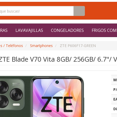
RAS
LAVAVAJILLAS
CONGELADORES
FRIGOS COM
s / Teléfonos
Smartphones
ZTE P606F17-GREEN
TE Blade V70 Vita 8GB/ 256GB/ 6.7"/ 
M
P
E
Di