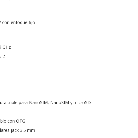
 con enfoque fijo
 5 GHz
5.2
nura triple para NanoSIM, NanoSIM y microSD
ible con OTG
ulares jack 3.5 mm