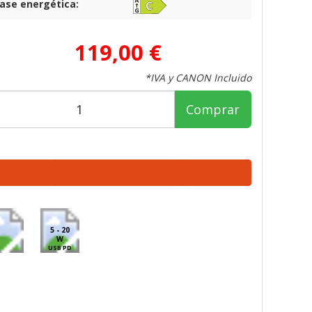
lase energética:
119,00 €
*IVA y CANON Incluido
Comprar
5 - 20
W
USB PD