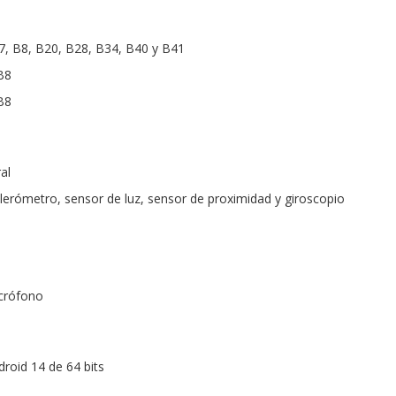
7, B8, B20, B28, B34, B40 y B41
B8
B8
al
elerómetro, sensor de luz, sensor de proximidad y giroscopio
crófono
roid 14 de 64 bits