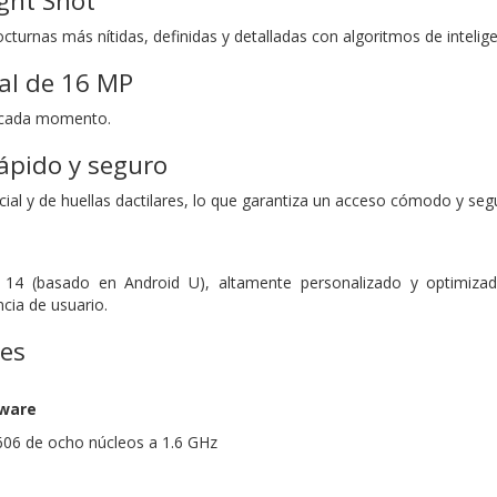
ght Shot
cturnas más nítidas, definidas y detalladas con algoritmos de inteligen
al de 16 MP
n cada momento.
ápido y seguro
ial y de huellas dactilares, lo que garantiza un acceso cómodo y segu
4 (basado en Android U), altamente personalizado y optimizado.
cia de usuario.
nes
dware
606 de ocho núcleos a 1.6 GHz