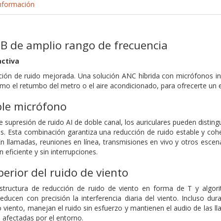
nformación
B de amplio rango de frecuencia
activa
ción de ruido mejorada. Una solución ANC híbrida con micrófonos in
omo el retumbo del metro o el aire acondicionado, para ofrecerte un
ble micrófono
e supresión de ruido AI de doble canal, los auriculares pueden distingu
. Esta combinación garantiza una reducción de ruido estable y coher
 En llamadas, reuniones en línea, transmisiones en vivo y otros escen
eficiente y sin interrupciones.
erior del ruido de viento
tructura de reducción de ruido de viento en forma de T y algorit
educen con precisión la interferencia diaria del viento. Incluso dura
viento, manejan el ruido sin esfuerzo y mantienen el audio de las l
n afectadas por el entorno.