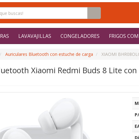
RAS
LAVAVAJILLAS
CONGELADORES
FRIGOS COM
Auriculares Bluetooth con estuche de carga
XIAOMI BHR08OL
Bluetooth Xiaomi Redmi Buds 8 Lite co
M
P
E
Di