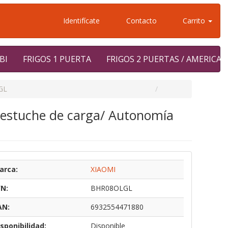
Identifícate
Contacto
Carrito
BI
FRIGOS 1 PUERTA
FRIGOS 2 PUERTAS / AMERICA
GL
n estuche de carga/ Autonomía
arca:
XIAOMI
/N:
BHR08OLGL
AN:
6932554471880
sponibilidad:
Disponible