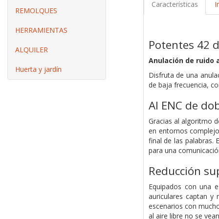
Características
I
REMOLQUES
HERRAMIENTAS
Potentes 42 d
ALQUILER
Anulación de ruido 
Huerta y jardín
Disfruta de una anula
de baja frecuencia, c
AI ENC de do
Gracias al algoritmo d
en entornos complejos
final de las palabras.
para una comunicación 
Reducción sup
Equipados con una es
auriculares captan y r
escenarios con mucho 
al aire libre no se vea