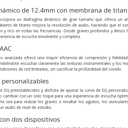
námico de 12.4mm con membrana de titan
ncorpora un diafragma dinámico de gran tamaño que ofrece un am
ecubierto de titanio mejora la resolución de audio, haciendo que el s
do y rico en todas las frecuencias. Desde graves profundos y llenos 
periencia de escucha envolvente y completa.
 AAC
o avanzada ofrece una mayor eficiencia de compresión y fidelidad 
rmitiéndote escuchar claramente las texturas instrumentales y los mat
ndiciones de red limitadas, sin sacrificar la profundidad del sonido.
 personalizables
e EQ preestablecidos y disfruta de ajustar la curva de EQ personali
o cambiar con un solo toque para una experiencia de escucha óptima
 Ya sea para realzar los graves o resaltar los agudos, los auricular
n audio de nivel de estudio.
con dos dispositivos