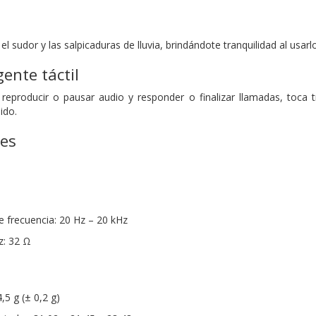
el sudor y las salpicaduras de lluvia, brindándote tranquilidad al usarlo
gente táctil
reproducir o pausar audio y responder o finalizar llamadas, toca 
ido.
nes
 frecuencia: 20 Hz – 20 kHz
z: 32 Ω
,5 g (± 0,2 g)