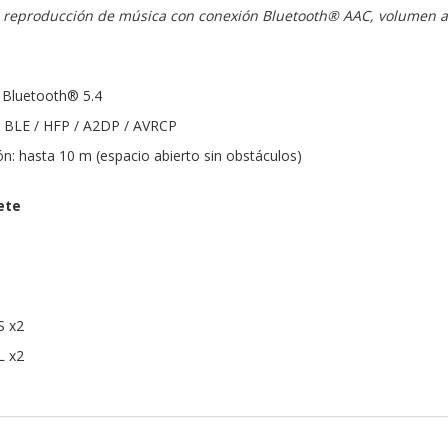
reproducción de música con conexión Bluetooth® AAC, volumen al
 Bluetooth® 5.4
: BLE / HFP / A2DP / AVRCP
: hasta 10 m (espacio abierto sin obstáculos)
ete
S x2
L x2