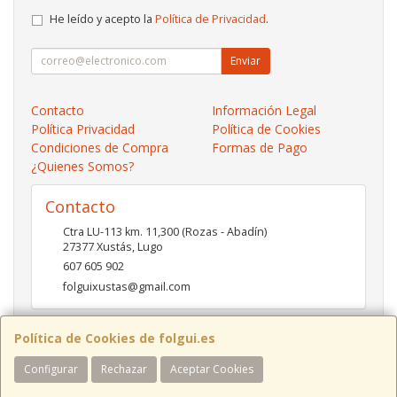
He leído y acepto la
Política de Privacidad
.
Enviar
Contacto
Información Legal
Política Privacidad
Política de Cookies
Condiciones de Compra
Formas de Pago
¿Quienes Somos?
Contacto
Ctra LU-113 km. 11,300 (Rozas - Abadín)
27377
Xustás
,
Lugo
607 605 902
folguixustas@gmail.com
Política de Cookies de folgui.es
Horario
Configurar
Rechazar
Aceptar Cookies
Lunes a viernes de 10:00 a 14:00 y de 16:00 a 20:00.
Sábados de 10:00 a 14:00 y de 16:00 a 19:00