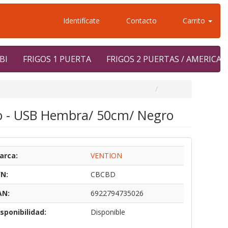
Identifícate
Contacto
Carrito
BI
FRIGOS 1 PUERTA
FRIGOS 2 PUERTAS / AMERICA
o - USB Hembra/ 50cm/ Negro
arca:
VENTION
/N:
CBCBD
AN:
6922794735026
sponibilidad:
Disponible