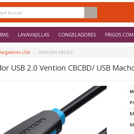
RAS
LAVAVAJILLAS
CONGELADORES
FRIGOS COM
largadores USB
VENTION CBCBD
dor USB 2.0 Vention CBCBD/ USB Mach
M
P
E
Di