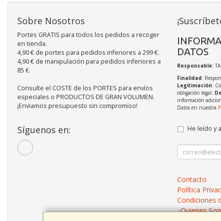
Sobre Nosotros
¡Suscríbet
Portes GRATIS para todos los pedidos a recoger
INFORMA
en tienda.
DATOS
4,90 € de portes para pedidos inferiores a 299 €.
4,90 € de manipulación para pedidos inferiores a
Responsable
: T
85 €.
Finalidad
: Respon
Legitimación
: C
Consulte el COSTE de los PORTES para envíos
obligación legal;
De
especiales o PRODUCTOS DE GRAN VOLUMEN.
información adicio
¡Enviamos presupuesto sin compromiso!
Datos en nuestra
P
Síguenos en:
He leído y 
Contacto
Política Priva
Condiciones 
¿Quienes So