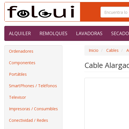
ALQUILER
REMOLQUES
LAVADORAS
SECADO
Inicio
Cables
A
Ordenadores
Componentes
Cable Alarga
Portátiles
SmartPhones / Teléfonos
Televisor
Impresoras / Consumibles
Conectividad / Redes