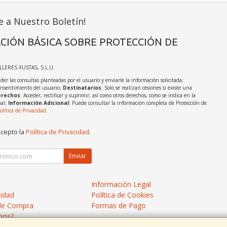
e a Nuestro Boletín!
CIÓN BÁSICA SOBRE PROTECCIÓN DE
ALLERES XUSTAS, S.L.U.
der las consultas planteadas por el usuario y enviarle la información solicitada;
onsentimiento del usuario;
Destinatarios
: Solo se realizan cesiones si existe una
rechos
: Acceder, rectificar y suprimir, así como otros derechos, como se indica en la
nal;
Información Adicional
: Puede consultar la información completa de Protección de
olítica de Privacidad
.
acepto la
Política de Privacidad
.
Enviar
Información Legal
cidad
Política de Cookies
de Compra
Formas de Pago
mos?