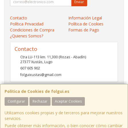
Enviar
Contacto
Información Legal
Política Privacidad
Política de Cookies
Condiciones de Compra
Formas de Pago
¿Quienes Somos?
Contacto
Ctra LU-113 km. 11,300 (Rozas - Abadín)
27377
Xustás
,
Lugo
607 605 902
folguixustas@gmail.com
Política de Cookies de folgui.es
Horario
Configurar
Rechazar
Aceptar Cookies
Lunes a viernes de 10:00 a 14:00 y de 16:00 a 20:00.
Sábados de 10:00 a 14:00 y de 16:00 a 19:00
Utilizamos cookies propias y de terceros para mejorar nuestros
servicios.
Puede obtener más información, o bien conocer cómo cambiar
Ctra LU-113 Km 11,300 Xustás Lugo, España. - C.I.F.: B27261130 - Tfno: