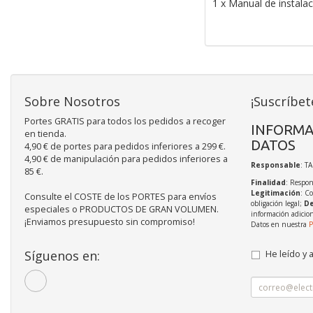
1 x Manual de instala
Sobre Nosotros
¡Suscríbet
Portes GRATIS para todos los pedidos a recoger
INFORMA
en tienda.
DATOS
4,90 € de portes para pedidos inferiores a 299 €.
4,90 € de manipulación para pedidos inferiores a
Responsable
: T
85 €.
Finalidad
: Respon
Legitimación
: C
Consulte el COSTE de los PORTES para envíos
obligación legal;
De
especiales o PRODUCTOS DE GRAN VOLUMEN.
información adicio
¡Enviamos presupuesto sin compromiso!
Datos en nuestra
P
Síguenos en:
He leído y 