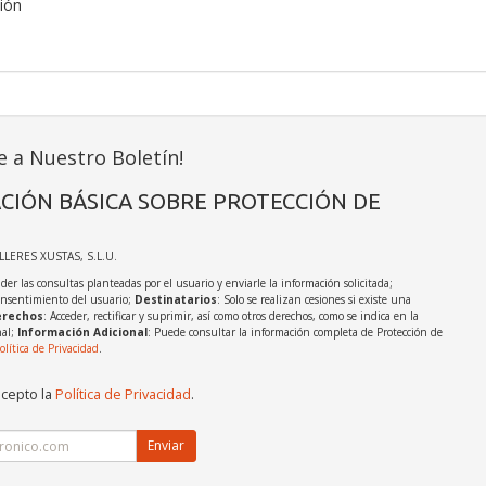
ción
e a Nuestro Boletín!
CIÓN BÁSICA SOBRE PROTECCIÓN DE
ALLERES XUSTAS, S.L.U.
der las consultas planteadas por el usuario y enviarle la información solicitada;
onsentimiento del usuario;
Destinatarios
: Solo se realizan cesiones si existe una
rechos
: Acceder, rectificar y suprimir, así como otros derechos, como se indica en la
nal;
Información Adicional
: Puede consultar la información completa de Protección de
olítica de Privacidad
.
acepto la
Política de Privacidad
.
Enviar