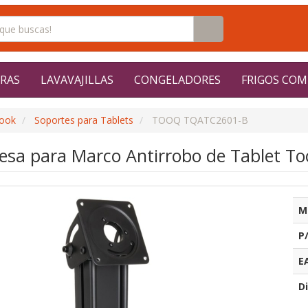
RAS
LAVAVAJILLAS
CONGELADORES
FRIGOS COM
book
Soportes para Tablets
TOOQ TQATC2601-B
esa para Marco Antirrobo de Tablet 
M
P
E
Di