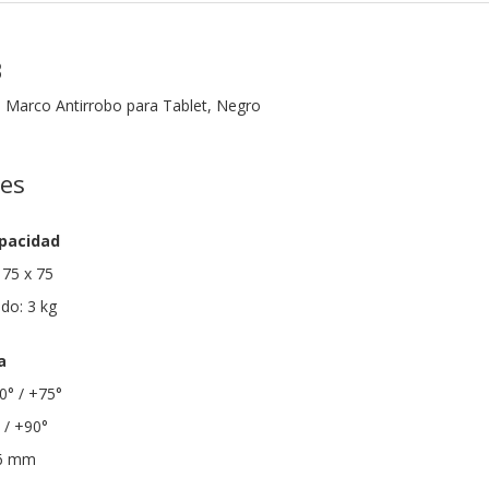
B
 Marco Antirrobo para Tablet, Negro
nes
apacidad
 75 x 75
do: 3 kg
a
 0° / +75°
 / +90°
96 mm