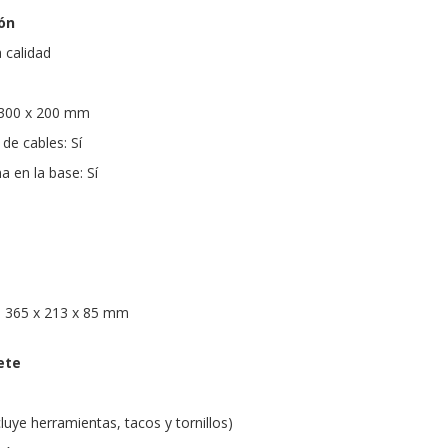
ón
a calidad
 300 x 200 mm
de cables: Sí
a en la base: Sí
: 365 x 213 x 85 mm
ete
cluye herramientas, tacos y tornillos)