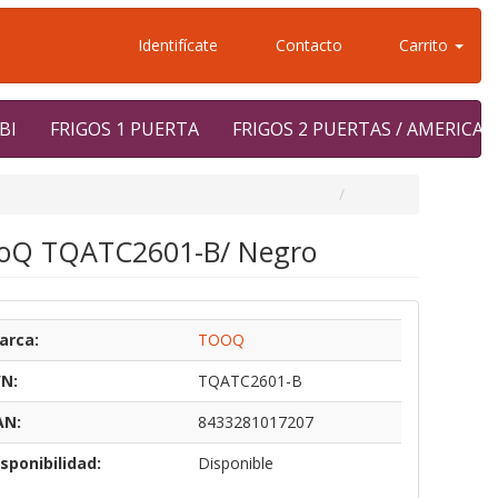
Identifícate
Contacto
Carrito
BI
FRIGOS 1 PUERTA
FRIGOS 2 PUERTAS / AMERICA
TooQ TQATC2601-B/ Negro
arca:
TOOQ
/N:
TQATC2601-B
AN:
8433281017207
sponibilidad:
Disponible