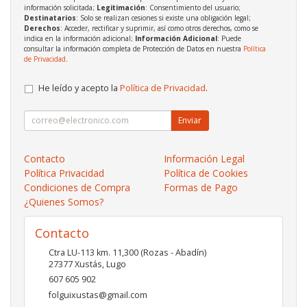
información solicitada;
Legitimación
: Consentimiento del usuario;
Destinatarios
: Solo se realizan cesiones si existe una obligación legal;
Derechos
: Acceder, rectificar y suprimir, así como otros derechos, como se
indica en la información adicional;
Información Adicional
: Puede
consultar la información completa de Protección de Datos en nuestra
Política
de Privacidad
.
He leído y acepto la
Política de Privacidad
.
Enviar
Contacto
Información Legal
Política Privacidad
Política de Cookies
Condiciones de Compra
Formas de Pago
¿Quienes Somos?
Contacto
Ctra LU-113 km. 11,300 (Rozas - Abadín)
27377
Xustás
,
Lugo
607 605 902
folguixustas@gmail.com