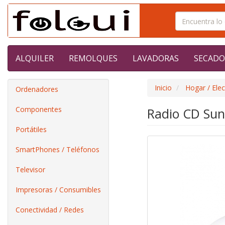
ALQUILER
REMOLQUES
LAVADORAS
SECADO
Inicio
Hogar / Ele
Ordenadores
Componentes
Radio CD Su
Portátiles
SmartPhones / Teléfonos
Televisor
Impresoras / Consumibles
Conectividad / Redes