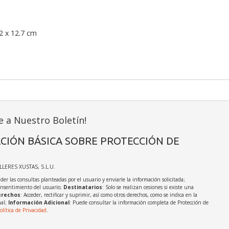
2 x 12.7 cm
e a Nuestro Boletín!
CIÓN BÁSICA SOBRE PROTECCIÓN DE
ALLERES XUSTAS, S.L.U.
der las consultas planteadas por el usuario y enviarle la información solicitada;
onsentimiento del usuario;
Destinatarios
: Solo se realizan cesiones si existe una
rechos
: Acceder, rectificar y suprimir, así como otros derechos, como se indica en la
nal;
Información Adicional
: Puede consultar la información completa de Protección de
olítica de Privacidad
.