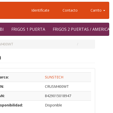
Identifícate
Contacto
Carrito
BI
FRIGOS 1 PUERTA
FRIGOS 2 PUERTAS / AMERICA
M400WT
a
arca:
SUNSTECH
/N:
CRUSM400WT
AN:
8429015018947
sponibilidad:
Disponible