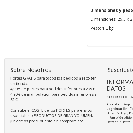
Dimensiones y peso
Dimensiones: 25.5 x 2
Peso: 1.2 kg
Sobre Nosotros
¡Suscríbet
Portes GRATIS para todos los pedidos a recoger
INFORMA
en tienda.
DATOS
4,90 € de portes para pedidos inferiores a 299 €.
4,90 € de manipulación para pedidos inferiores a
Responsable
: T
85 €.
Finalidad
: Respon
Legitimación
: C
Consulte el COSTE de los PORTES para envíos
obligación legal;
De
especiales o PRODUCTOS DE GRAN VOLUMEN.
información adicio
¡Enviamos presupuesto sin compromiso!
Datos en nuestra
P