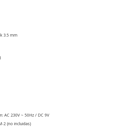
ack 3.5 mm
l
ón: AC 230V ~ 50Hz / DC 9V
M-2 (no incluidas)