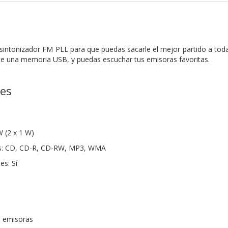
 sintonizador FM PLL para que puedas sacarle el mejor partido a tod
te una memoria USB,
y puedas escuchar tus emisoras favoritas.
nes
W (2 x 1 W)
s: CD, CD-R, CD-RW, MP3, WMA
s: Sí
0 emisoras