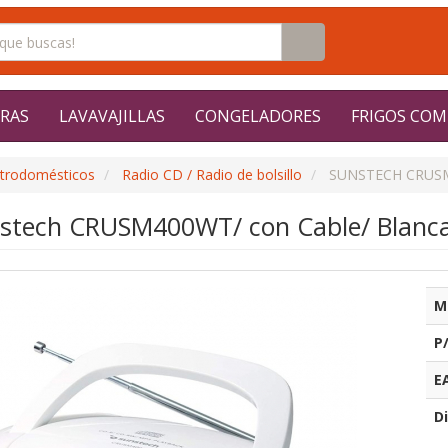
RAS
LAVAVAJILLAS
CONGELADORES
FRIGOS COM
ctrodomésticos
Radio CD / Radio de bolsillo
SUNSTECH CRUS
nstech CRUSM400WT/ con Cable/ Blanc
M
P
E
Di