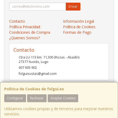
Enviar
Contacto
Información Legal
Política Privacidad
Política de Cookies
Condiciones de Compra
Formas de Pago
¿Quienes Somos?
Contacto
Ctra LU-113 km. 11,300 (Rozas - Abadín)
27377
Xustás
,
Lugo
607 605 902
folguixustas@gmail.com
Política de Cookies de folgui.es
Horario
Configurar
Rechazar
Aceptar Cookies
Lunes a viernes de 10:00 a 14:00 y de 16:00 a 20:00.
Sábados de 10:00 a 14:00 y de 16:00 a 19:00
Utilizamos cookies propias y de terceros para mejorar nuestros
servicios.