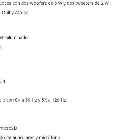
avoces con dos woofers de 5 W y dos tweeters de 2 W
n Dolby Atmos
etroiluminado
t
5.4
le con 8K a 60 Hz y 5K a 120 Hz
s microSD
do de auriculares y micrófono