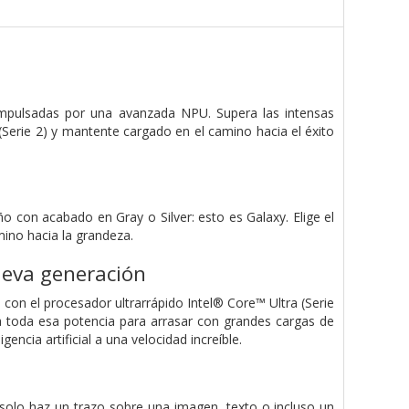
 impulsadas por una avanzada NPU. Supera las intensas
 (Serie 2) y mantente cargado en el camino hacia el éxito
o con acabado en Gray o Silver: esto es Galaxy. Elige el
mino hacia la grandeza.
ueva generación
on el procesador ultrarrápido Intel® Core™ Ultra (Serie
 toda esa potencia para arrasar con grandes cargas de
ncia artificial a una velocidad increíble.
an solo haz un trazo sobre una imagen, texto o incluso un