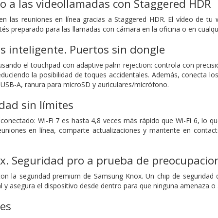
lo a las videollamadas con Staggered HDR
en las reuniones en línea gracias a Staggered HDR. El vídeo de tu
és preparado para las llamadas con cámara en la oficina o en cualqui
inteligente. Puertos sin dongle
usando el touchpad con adaptive palm rejection: controla con precisi
reduciendo la posibilidad de toques accidentales. Además, conecta los
USB-A, ranura para microSD y auriculares/micrófono.
idad sin límites
conectado: Wi-Fi 7 es hasta 4,8 veces más rápido que Wi-Fi 6, lo qu
euniones en línea, comparte actualizaciones y mantente en contacto
. Seguridad pro a prueba de preocupacio
 con la seguridad premium de Samsung Knox. Un chip de seguridad d
l y asegura el dispositivo desde dentro para que ninguna amenaza o at
nes