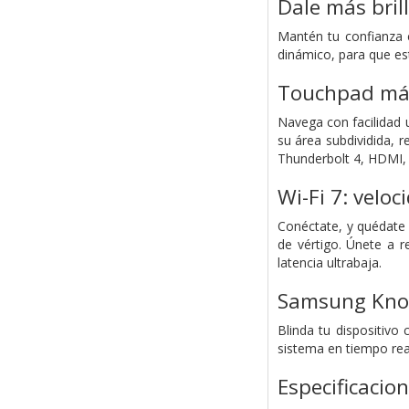
Dale más bril
Mantén tu confianza 
dinámico, para que est
Touchpad más 
Navega con facilidad 
su área subdividida, 
Thunderbolt 4, HDMI, 
Wi-Fi 7: veloc
Conéctate, y quédate 
de vértigo. Únete a r
latencia ultrabaja.
Samsung Knox
Blinda tu dispositivo
sistema en tiempo rea
Especificacio