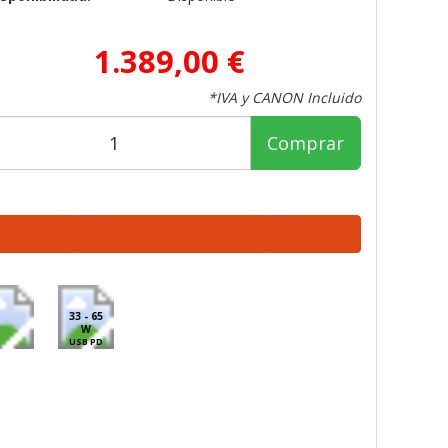
1.389,00 €
*IVA y CANON Incluido
Comprar
33 - 65
W
USB PD