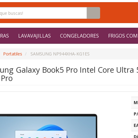
RAS
LAVAVAJILLAS
CONGELADORES
FRIGOS COM
Portatiles
SAMSUNG NP944XHA-KG1ES
sung Galaxy Book5 Pro Intel Core Ultra
 Pro
M
P
E
Di