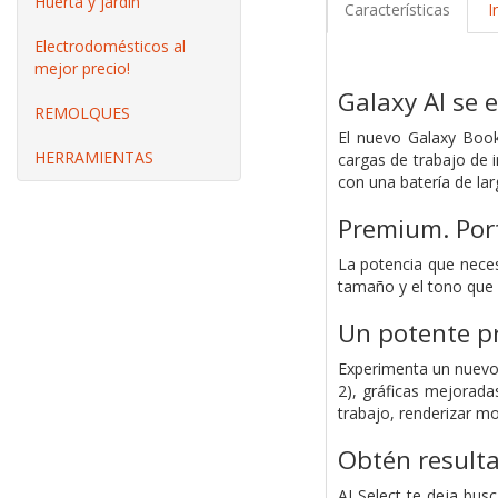
Huerta y jardín
Características
I
Electrodomésticos al
mejor precio!
Galaxy AI se 
REMOLQUES
El nuevo Galaxy Book
HERRAMIENTAS
cargas de trabajo de i
con una batería de lar
Premium. Port
La potencia que neces
tamaño y el tono que 
Un potente pr
Experimenta un nuevo 
2), gráficas mejorad
trabajo, renderizar mo
Obtén result
AI Select te deja busc