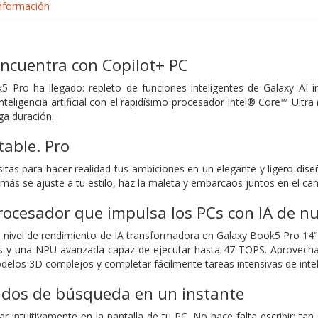
nformación
encuentra con Copilot+ PC
5 Pro ha llegado: repleto de funciones inteligentes de Galaxy AI
nteligencia artificial con el rapidísimo procesador Intel® Core™ Ultra
ga duración.
able. Pro
itas para hacer realidad tus ambiciones en un elegante y ligero diseñ
más se ajuste a tu estilo, haz la maleta y embarcaos juntos en el ca
ocesador que impulsa los PCs con IA de n
nivel de rendimiento de IA transformadora en Galaxy Book5 Pro 14" c
as y una NPU avanzada capaz de ejecutar hasta 47 TOPS. Aprovecha
delos 3D complejos y completar fácilmente tareas intensivas de intelige
ados de búsqueda en un instante
ar intuitivamente en la pantalla de tu PC. No hace falta escribir: t