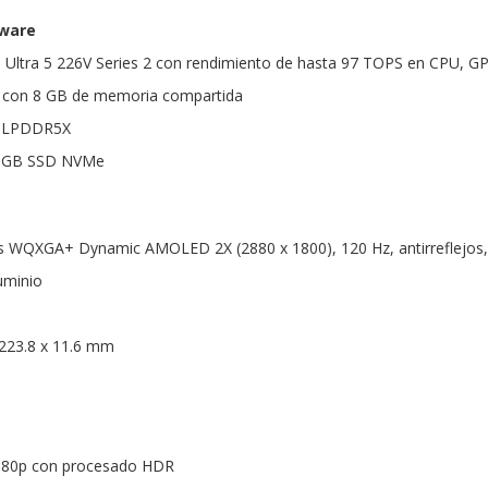
dware
e Ultra 5 226V Series 2 con rendimiento de hasta 97 TOPS en CPU, 
0V con 8 GB de memoria compartida
B LPDDR5X
2 GB SSD NVMe
as WQXGA+ Dynamic AMOLED 2X (2880 x 1800), 120 Hz, antirreflejos, t
luminio
 223.8 x 11.6 mm
080p con procesado HDR