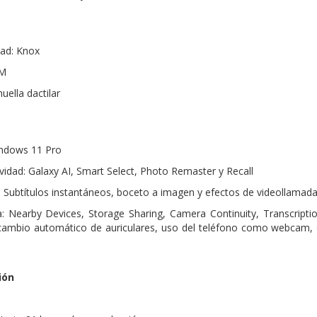
dad: Knox
PM
uella dactilar
indows 11 Pro
vidad: Galaxy AI, Smart Select, Photo Remaster y Recall
: Subtítulos instantáneos, boceto a imagen y efectos de videollamad
: Nearby Devices, Storage Sharing, Camera Continuity, Transcriptio
 cambio automático de auriculares, uso del teléfono como webcam, 
ión