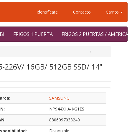
Identifícate
Contacto
Carrito
BI
FRIGOS 1 PUERTA
FRIGOS 2 PUERTAS / AMERICA
 5-226V/ 16GB/ 512GB SSD/ 14"
arca:
SAMSUNG
/N:
NP944XHA-KG1ES
AN:
8806097033240
sponibilidad:
Disponible