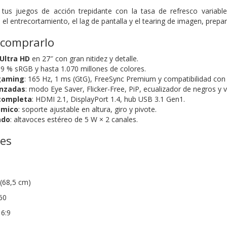
 tus juegos de acción trepidante con la tasa de refresco varia
 el entrecortamiento, el lag de pantalla y el tearing de imagen, prep
 comprarlo
Ultra HD
en 27″ con gran nitidez y detalle.
9 % sRGB y hasta 1.070 millones de colores.
gaming
: 165 Hz, 1 ms (GtG), FreeSync Premium y compatibilidad con
anzadas
: modo Eye Saver, Flicker-Free, PiP, ecualizador de negros y v
completa
: HDMI 2.1, DisplayPort 1.4, hub USB 3.1 Gen1.
ómico
: soporte ajustable en altura, giro y pivote.
ado
: altavoces estéreo de 5 W × 2 canales.
nes
(68,5 cm)
60
16:9