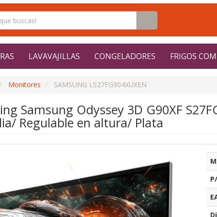
RAS
LAVAVAJILLAS
CONGELADORES
FRIGOS COM
Monitores
SAMSUNG LS27FG904XUXEN
ing Samsung Odyssey 3D G90XF S27FG
a/ Regulable en altura/ Plata
M
P
E
Di