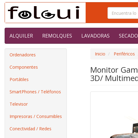
ALQUILER
REMOLQUES
LAVADORAS
SECADO
Inicio
Periféricos
Ordenadores
Componentes
Monitor Gam
3D/ Multimedi
Portátiles
SmartPhones / Teléfonos
Televisor
Impresoras / Consumibles
Conectividad / Redes