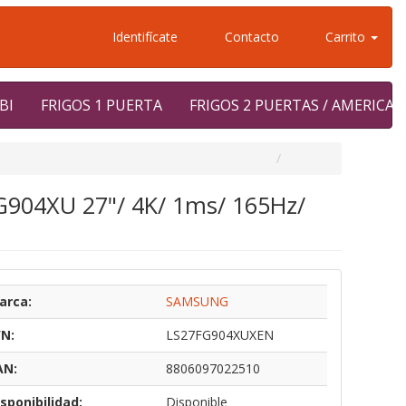
Identifícate
Contacto
Carrito
BI
FRIGOS 1 PUERTA
FRIGOS 2 PUERTAS / AMERICA
904XU 27"/ 4K/ 1ms/ 165Hz/
arca:
SAMSUNG
/N:
LS27FG904XUXEN
AN:
8806097022510
sponibilidad:
Disponible