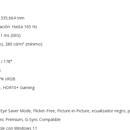
 x 335,664 mm
zación: Hasta 165 Hz
 1 ms (GtG)
ico), 280 cd/m² (mínimo)
 / 178°
s
99% sRGB
, HDR10+ Gaming
ye Saver Mode, Flicker-Free, Picture-in-Picture, ecualizador negro, p
Sync Premium, G-Sync Compatible
ible con Windows 11